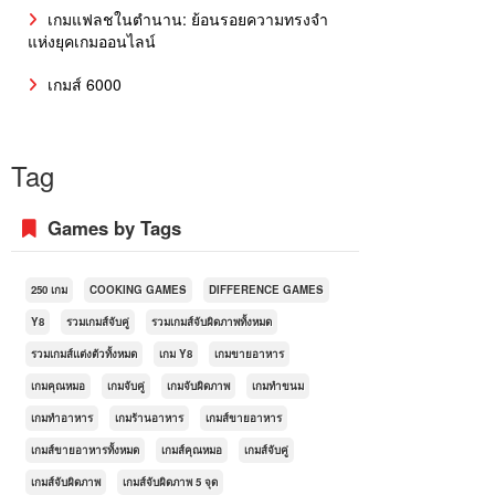
เกมแฟลชในตำนาน: ย้อนรอยความทรงจำ
แห่งยุคเกมออนไลน์
เกมส์ 6000
Tag
Games by Tags
250 เกม
COOKING GAMES
DIFFERENCE GAMES
Y8
รวมเกมส์จับคู่
รวมเกมส์จับผิดภาพทั้งหมด
รวมเกมส์แต่งตัวทั้งหมด
เกม Y8
เกมขายอาหาร
เกมคุณหมอ
เกมจับคู่
เกมจับผิดภาพ
เกมทำขนม
เกมทำอาหาร
เกมร้านอาหาร
เกมส์ขายอาหาร
เกมส์ขายอาหารทั้งหมด
เกมส์คุณหมอ
เกมส์จับคู่
เกมส์จับผิดภาพ
เกมส์จับผิดภาพ 5 จุด