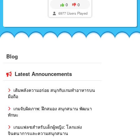
0
0
6977 Users Played
Blog
Latest Announcements
เติมพลังความอร่อย สนุกกับเกมทำอาหารบน
มือถือ
เกมจับผิดภาพ: ฝึกสมอง สนุกสนาน พัฒนา
ทักษะ
เกมแฟลชสำหรับเด็กผู้หญิง: โลกแห่ง
จินตนาการและความสนุกสนาน