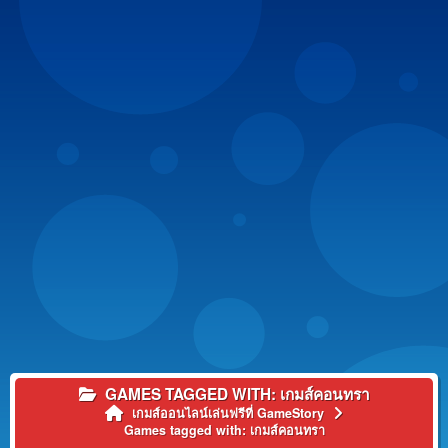
GAMES TAGGED WITH: เกมส์คอนทรา
เกมส์ออนไลน์เล่นฟรีที่ GameStory
Games tagged with: เกมส์คอนทรา