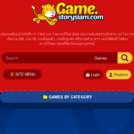
เล่นเกมส์ออนไลน์ฟรีกว่า 7,000 เกม รวมเกมส์ใหม่ 2026 และเกมส์แฟลชระดับตำนาน! ไม่ว่าจะ
เป็นเกม 250, เกม Y8, เกมส์แต่งตัว, เกมส์ปลูกผัก หรือเกมทำอาหาร เล่นได้ทันที ไม่ต้อง
ดาวน์โหลด เล่นฟรีทุกวันบนทุกอุปกรณ์
SITE MENU
Login
Register
GAMES BY CATEGORY