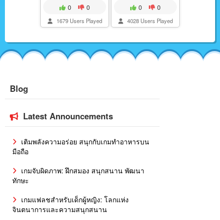
0
0
0
0
1679 Users Played
4028 Users Played
Blog
Latest Announcements
เติมพลังความอร่อย สนุกกับเกมทำอาหารบน
มือถือ
เกมจับผิดภาพ: ฝึกสมอง สนุกสนาน พัฒนา
ทักษะ
เกมแฟลชสำหรับเด็กผู้หญิง: โลกแห่ง
จินตนาการและความสนุกสนาน