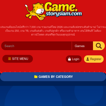
เล่นเกมส์ออนไลน์ฟรีกว่า 7,000 เกม รวมเกมส์ใหม่ 2026 และเกมส์แฟลชระดับตำนาน! ไม่ว่าจะ
เป็นเกม 250, เกม Y8, เกมส์แต่งตัว, เกมส์ปลูกผัก หรือเกมทำอาหาร เล่นได้ทันที ไม่ต้อง
ดาวน์โหลด เล่นฟรีทุกวันบนทุกอุปกรณ์
SITE MENU
Login
Register
GAMES BY CATEGORY