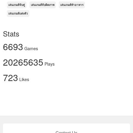
เล่นเกมส์จับคู่
เล่นเกมส์จับผิดภาพ
เล่นเกมส์ทำอาหาร
เล่นเกมส์แต่งตัว
Stats
6693
Games
20265635
Plays
723
Likes
Contact Us