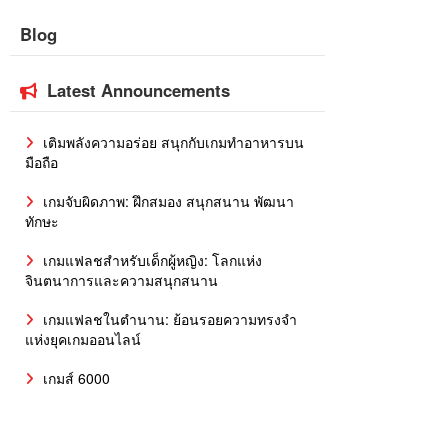
Blog
Latest Announcements
เติมพลังความอร่อย สนุกกับเกมทำอาหารบน
มือถือ
เกมจับผิดภาพ: ฝึกสมอง สนุกสนาน พัฒนา
ทักษะ
เกมแฟลชสำหรับเด็กผู้หญิง: โลกแห่ง
จินตนาการและความสนุกสนาน
เกมแฟลชในตำนาน: ย้อนรอยความทรงจำ
แห่งยุคเกมออนไลน์
เกมส์ 6000