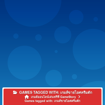
GAMES TAGGED WITH: เกมส์ขายไอศครีมตัก
เกมส์ออนไลน์เล่นฟรีที่ GameStory
Games tagged with: เกมส์ขายไอศครีมตัก