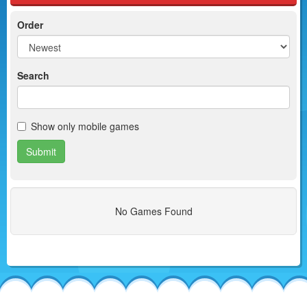
Order
Search
Show only mobile games
Submit
No Games Found