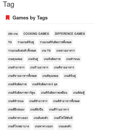
Tag
Games by Tags
250 เกม
COOKING GAMES
DIFFERENCE GAMES
Y8
รวมเกมส์จับคู่
รวมเกมส์จับผิดภาพทั้งหมด
รวมเกมส์แต่งตัวทั้งหมด
เกม Y8
เกมขายอาหาร
เกมคุณหมอ
เกมจับคู่
เกมจับผิดภาพ
เกมทำขนม
เกมทำอาหาร
เกมร้านอาหาร
เกมส์ขายอาหาร
เกมส์ขายอาหารทั้งหมด
เกมส์คุณหมอ
เกมส์จับคู่
เกมส์จับผิดภาพ
เกมส์จับผิดภาพ 5 จุด
เกมส์จับผิดภาพการ์ตูน
เกมส์จับผิดภาพเหมือน
เกมส์ต่อสู้
เกมส์ทำขนม
เกมส์ทำอาหาร
เกมส์ทำอาหารทั้งหมด
เกมส์ฝึกสมอง
เกมส์ยิงปืน
เกมส์ร้านอาหาร
เกมส์หาทางออก
เกมส์แต่งตัว
เกมส์โฟโต้ฮันท์
เกมส์โรงพยาบาล
เกมหาทางออก
เกมแต่งตัว