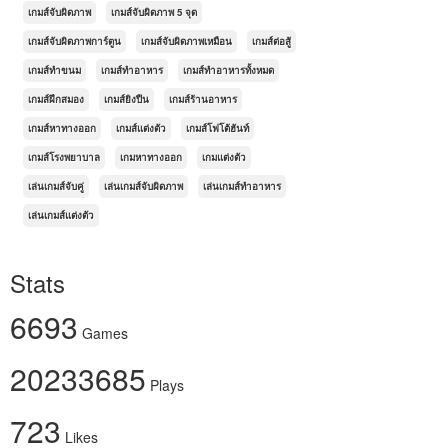
เกมส์จับผิดภาพ
เกมส์จับผิดภาพ 5 จุด
เกมส์จับผิดภาพการ์ตูน
เกมส์จับผิดภาพเหมือน
เกมส์ต่อสู้
เกมส์ทำขนม
เกมส์ทำอาหาร
เกมส์ทำอาหารทั้งหมด
เกมส์ฝึกสมอง
เกมส์ยิงปืน
เกมส์ร้านอาหาร
เกมส์หาทางออก
เกมส์แต่งตัว
เกมส์โฟโต้ฮันท์
เกมส์โรงพยาบาล
เกมหาทางออก
เกมแต่งตัว
เล่นเกมส์จับคู่
เล่นเกมส์จับผิดภาพ
เล่นเกมส์ทำอาหาร
เล่นเกมส์แต่งตัว
Stats
6693
Games
20233685
Plays
723
Likes