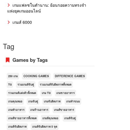
เกมแฟลชในตำนาน: ย้อนรอยความทรงจำ
แห่งยุคเกมออนไลน์
เกมส์ 6000
Tag
Games by Tags
250 เกม
COOKING GAMES
DIFFERENCE GAMES
Y8
รวมเกมส์จับคู่
รวมเกมส์จับผิดภาพทั้งหมด
รวมเกมส์แต่งตัวทั้งหมด
เกม Y8
เกมขายอาหาร
เกมคุณหมอ
เกมจับคู่
เกมจับผิดภาพ
เกมทำขนม
เกมทำอาหาร
เกมร้านอาหาร
เกมส์ขายอาหาร
เกมส์ขายอาหารทั้งหมด
เกมส์คุณหมอ
เกมส์จับคู่
เกมส์จับผิดภาพ
เกมส์จับผิดภาพ 5 จุด