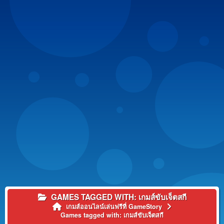
GAMES TAGGED WITH: เกมส์ขับเจ็ตสกี
เกมส์ออนไลน์เล่นฟรีที่ GameStory
Games tagged with: เกมส์ขับเจ็ตสกี