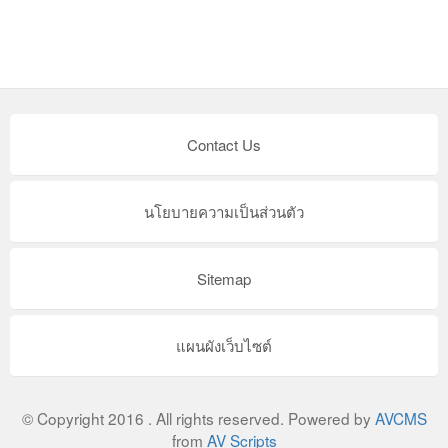
Contact Us
นโยบายความเป็นส่วนตัว
Sitemap
แผนผังเว็บไซต์
© Copyright 2016 . All rights reserved. Powered by
AVCMS
from
AV Scripts