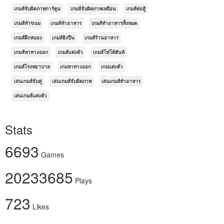
เกมส์จับผิดภาพการ์ตูน
เกมส์จับผิดภาพเหมือน
เกมส์ต่อสู้
เกมส์ทำขนม
เกมส์ทำอาหาร
เกมส์ทำอาหารทั้งหมด
เกมส์ฝึกสมอง
เกมส์ยิงปืน
เกมส์ร้านอาหาร
เกมส์หาทางออก
เกมส์แต่งตัว
เกมส์โฟโต้ฮันท์
เกมส์โรงพยาบาล
เกมหาทางออก
เกมแต่งตัว
เล่นเกมส์จับคู่
เล่นเกมส์จับผิดภาพ
เล่นเกมส์ทำอาหาร
เล่นเกมส์แต่งตัว
Stats
6693
Games
20233685
Plays
723
Likes