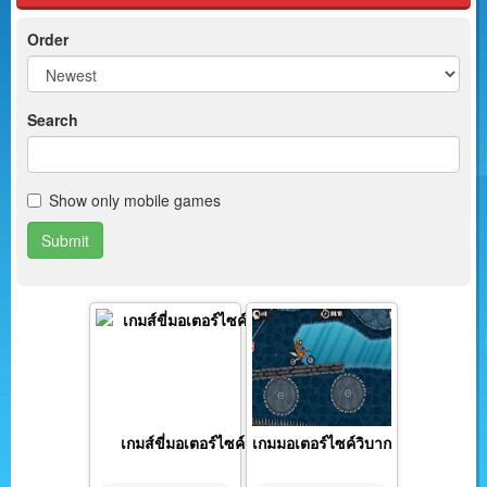
Order
Search
Show only mobile games
Submit
เกมส์ขี่มอเตอร์ไซค์ว...
เกมมอเตอร์ไซค์วิบาก