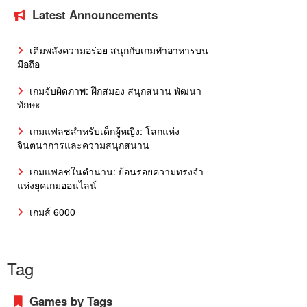
Latest Announcements
เติมพลังความอร่อย สนุกกับเกมทำอาหารบน
มือถือ
เกมจับผิดภาพ: ฝึกสมอง สนุกสนาน พัฒนา
ทักษะ
เกมแฟลชสำหรับเด็กผู้หญิง: โลกแห่ง
จินตนาการและความสนุกสนาน
เกมแฟลชในตำนาน: ย้อนรอยความทรงจำ
แห่งยุคเกมออนไลน์
เกมส์ 6000
Tag
Games by Tags