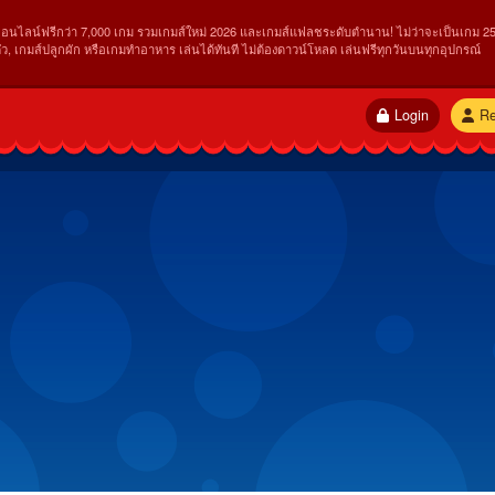
ออนไลน์ฟรีกว่า 7,000 เกม รวมเกมส์ใหม่ 2026 และเกมส์แฟลชระดับตำนาน! ไม่ว่าจะเป็นเกม 25
ัว, เกมส์ปลูกผัก หรือเกมทำอาหาร เล่นได้ทันที ไม่ต้องดาวน์โหลด เล่นฟรีทุกวันบนทุกอุปกรณ์
Login
Re