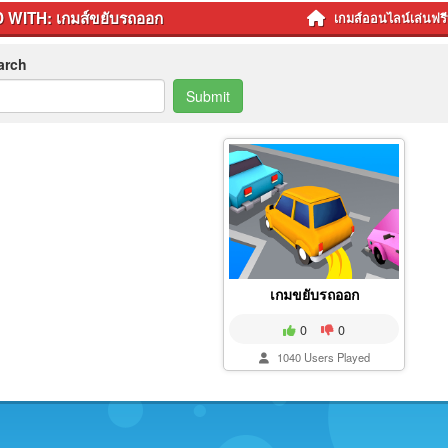
ITH: เกมส์ขยับรถออก
เกมส์ออนไลน์เล่นฟรี
arch
Submit
เกมขยับรถออก
0
0
1040 Users Played