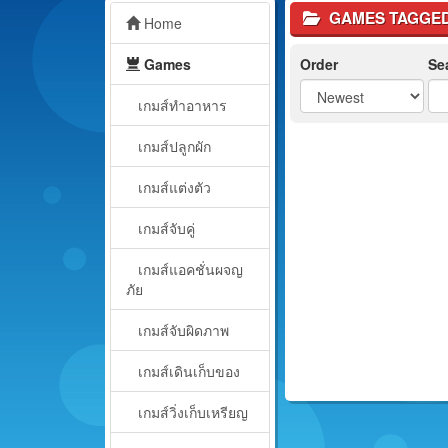
GAMES TAGGED W
Home
Games
Order
Se
เกมส์ทำอาหาร
เกมส์ปลูกผัก
เกมส์แต่งตัว
เกมส์จับคู่
เกมส์แอคชั่นผจญ
ภัย
เกมส์จับผิดภาพ
เกมส์เดินเก็บของ
เกมส์วิ่งเก็บเหรียญ