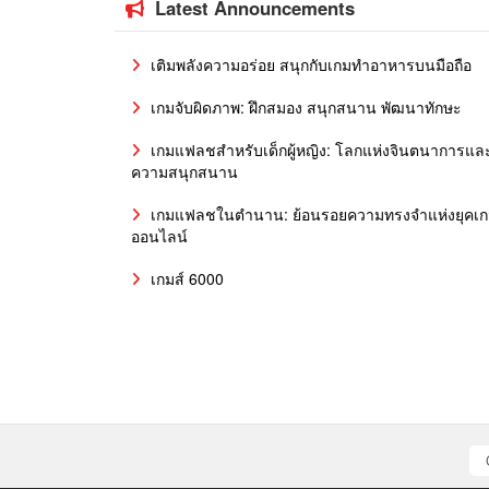
Latest Announcements
เติมพลังความอร่อย สนุกกับเกมทำอาหารบนมือถือ
เกมจับผิดภาพ: ฝึกสมอง สนุกสนาน พัฒนาทักษะ
เกมแฟลชสำหรับเด็กผู้หญิง: โลกแห่งจินตนาการแล
ความสนุกสนาน
เกมแฟลชในตำนาน: ย้อนรอยความทรงจำแห่งยุคเ
ออนไลน์
เกมส์ 6000