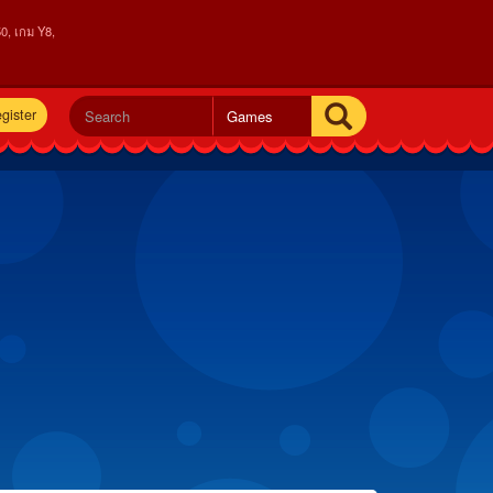
0, เกม Y8,
gister