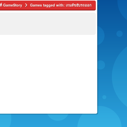
ที่ GameStory
Games tagged with: เกมส์ขยับรถออก