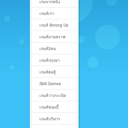
เกมจากหนัง
เกมส์เก่า
เกมส์ Among Us
เกมส์มายคราฟ
เกมส์2คน
เกมส์ปรุงยา
เกมส์ต่อสู้
Skill Games
เกมส์วางระเบิด
เกมส์ซอมบี้
เกมส์บริหาร