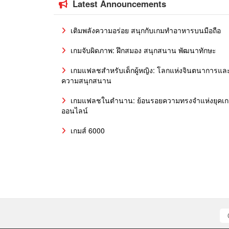
Latest Announcements
เติมพลังความอร่อย สนุกกับเกมทำอาหารบนมือถือ
เกมจับผิดภาพ: ฝึกสมอง สนุกสนาน พัฒนาทักษะ
เกมแฟลชสำหรับเด็กผู้หญิง: โลกแห่งจินตนาการแล
ความสนุกสนาน
เกมแฟลชในตำนาน: ย้อนรอยความทรงจำแห่งยุคเ
ออนไลน์
เกมส์ 6000