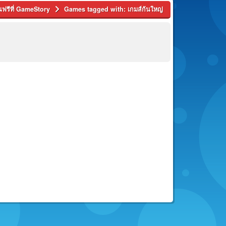
นฟรีที่ GameStory
Games tagged with: เกมส์ก้นใหญ่