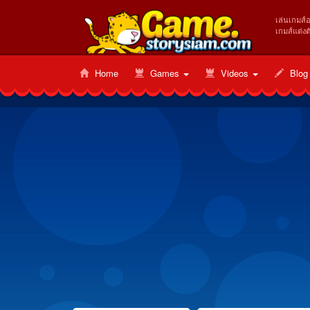
เล่นเกมส์
เกมส์แต่งต
Home
Games
Videos
Blog