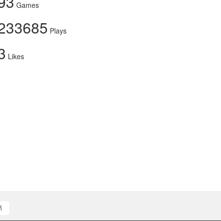
93
Games
233685
Plays
3
Likes
์