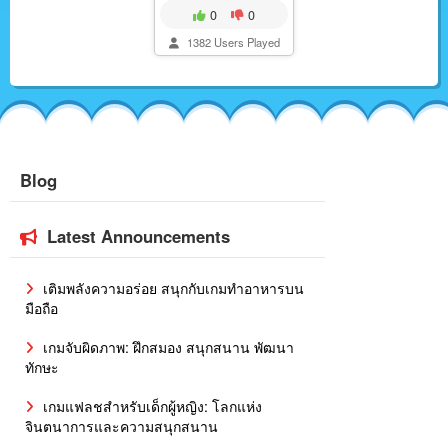
0
0
1382 Users Played
Blog
Latest Announcements
เติมพลังความอร่อย สนุกกับเกมทำอาหารบน
มือถือ
เกมจับผิดภาพ: ฝึกสมอง สนุกสนาน พัฒนา
ทักษะ
เกมแฟลชสำหรับเด็กผู้หญิง: โลกแห่ง
จินตนาการและความสนุกสนาน