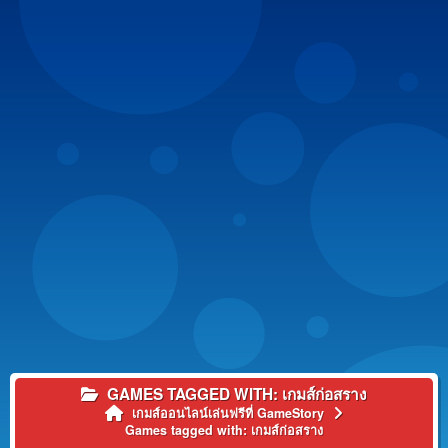
GAMES TAGGED WITH: เกมส์ก่อสราง
เกมส์ออนไลน์เล่นฟรีที่ GameStory
Games tagged with: เกมส์ก่อสราง