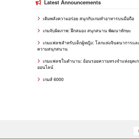
Latest Announcements
เติมพลังความอร่อย สนุกกับเกมทำอาหารบนมือถือ
เกมจับผิดภาพ: ฝึกสมอง สนุกสนาน พัฒนาทักษะ
เกมแฟลชสำหรับเด็กผู้หญิง: โลกแห่งจินตนาการแล
ความสนุกสนาน
เกมแฟลชในตำนาน: ย้อนรอยความทรงจำแห่งยุคเ
ออนไลน์
เกมส์ 6000