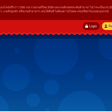
ออนไลน์ฟรีกว่า 7,000 เกม รวมเกมส์ใหม่ 2026 และเกมส์แฟลชระดับตำนาน! ไม่ว่าจะเป็นเกม 25
ัว, เกมส์ปลูกผัก หรือเกมทำอาหาร เล่นได้ทันที ไม่ต้องดาวน์โหลด เล่นฟรีทุกวันบนทุกอุปกรณ์
Login
Re