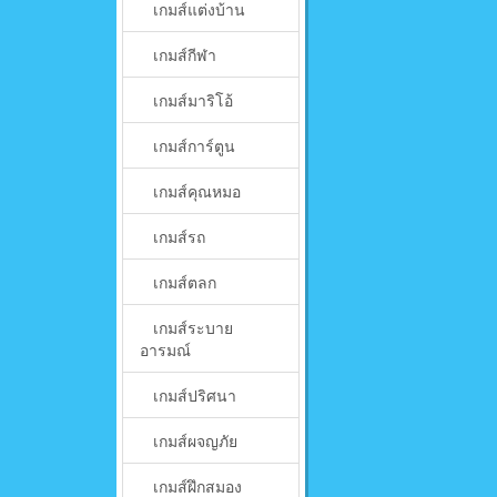
เกมส์แต่งบ้าน
เกมส์กีฬา
เกมส์มาริโอ้
เกมส์การ์ตูน
เกมส์คุณหมอ
เกมส์รถ
เกมส์ตลก
เกมส์ระบาย
อารมณ์
เกมส์ปริศนา
เกมส์ผจญภัย
เกมส์ฝึกสมอง