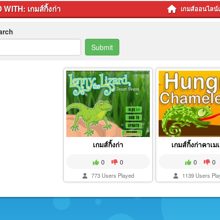
TH: เกมส์กิ้งก่า
เกมส์ออนไลน์เ
arch
Submit
เกมส์กิ้งก่า
เกมส์กิ้งก่าคาเมเลี
0
0
0
0
773 Users Played
1139 Users Pla