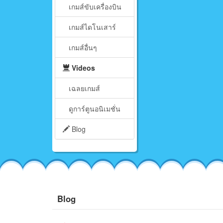
เกมส์ขับเครื่องบิน
เกมส์ไดโนเสาร์
เกมส์อื่นๆ
Videos
เฉลยเกมส์
ดูการ์ตูนอนิเมชั่น
Blog
Blog