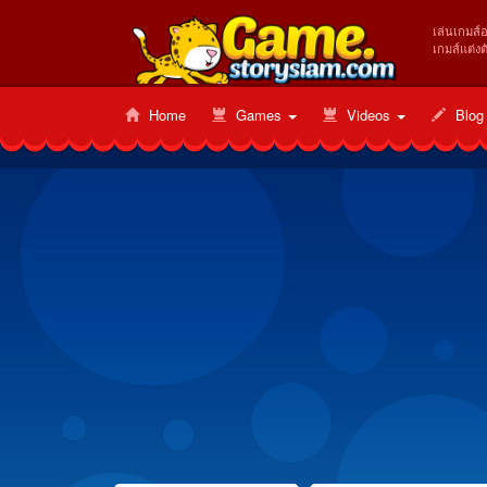
เล่นเกมส์
เกมส์แต่งต
Home
Games
Videos
Blog