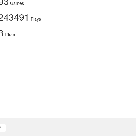
93
Games
243491
Plays
3
Likes
์