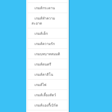
เกมส์กระดาน
เกมส์ทำความ
สะอาด
เกมส์เด็ก
เกมส์ความรัก
เกมบทบาทสมมติ
เกมส์ดนตรี
เกมส์คาสิโน
เกมส์ไพ่
เกมส์เลี้ยงสัตว์
เกมส์แองกี้เบิร์ด