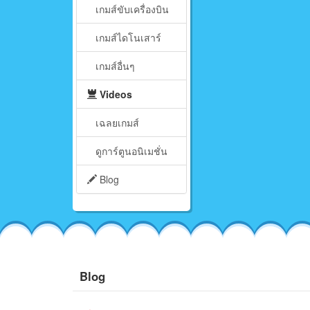
เกมส์ขับเครื่องบิน
เกมส์ไดโนเสาร์
เกมส์อื่นๆ
Videos
เฉลยเกมส์
ดูการ์ตูนอนิเมชั่น
Blog
Blog