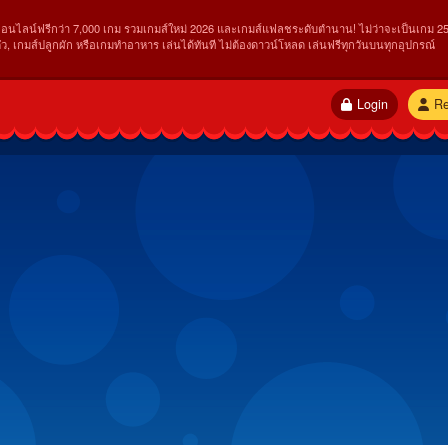
ออนไลน์ฟรีกว่า 7,000 เกม รวมเกมส์ใหม่ 2026 และเกมส์แฟลชระดับตำนาน! ไม่ว่าจะเป็นเกม 25
ัว, เกมส์ปลูกผัก หรือเกมทำอาหาร เล่นได้ทันที ไม่ต้องดาวน์โหลด เล่นฟรีทุกวันบนทุกอุปกรณ์
Login
Re