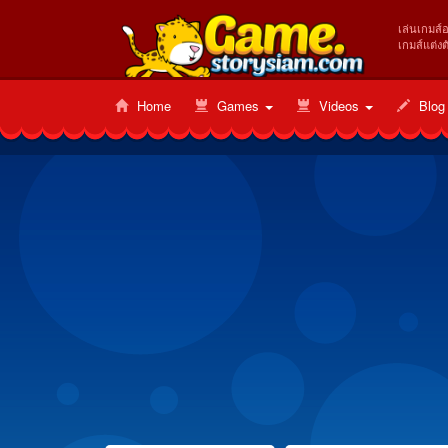
เล่นเกมส์
เกมส์แต่งต
Home
Games
Videos
Blog