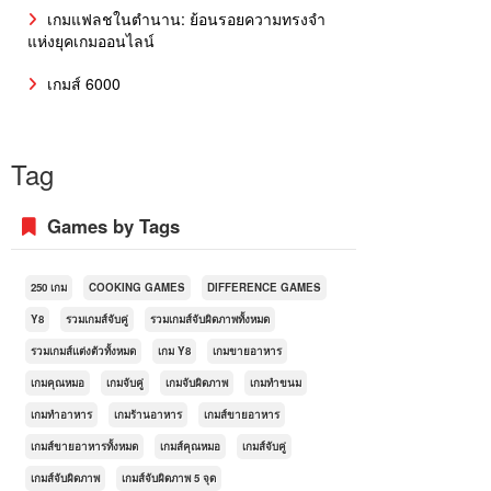
เกมแฟลชในตำนาน: ย้อนรอยความทรงจำ
แห่งยุคเกมออนไลน์
เกมส์ 6000
Tag
Games by Tags
250 เกม
COOKING GAMES
DIFFERENCE GAMES
Y8
รวมเกมส์จับคู่
รวมเกมส์จับผิดภาพทั้งหมด
รวมเกมส์แต่งตัวทั้งหมด
เกม Y8
เกมขายอาหาร
เกมคุณหมอ
เกมจับคู่
เกมจับผิดภาพ
เกมทำขนม
เกมทำอาหาร
เกมร้านอาหาร
เกมส์ขายอาหาร
เกมส์ขายอาหารทั้งหมด
เกมส์คุณหมอ
เกมส์จับคู่
เกมส์จับผิดภาพ
เกมส์จับผิดภาพ 5 จุด