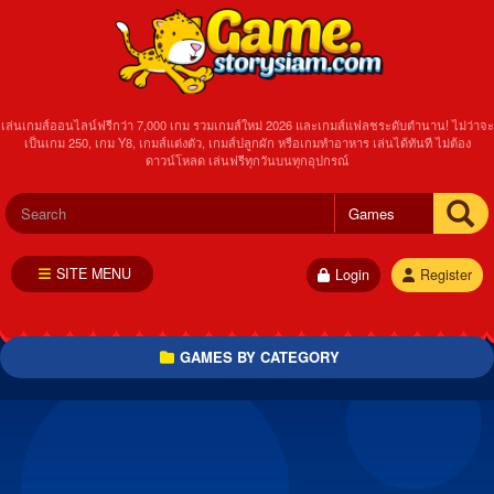
เล่นเกมส์ออนไลน์ฟรีกว่า 7,000 เกม รวมเกมส์ใหม่ 2026 และเกมส์แฟลชระดับตำนาน! ไม่ว่าจะ
เป็นเกม 250, เกม Y8, เกมส์แต่งตัว, เกมส์ปลูกผัก หรือเกมทำอาหาร เล่นได้ทันที ไม่ต้อง
ดาวน์โหลด เล่นฟรีทุกวันบนทุกอุปกรณ์
SITE MENU
Login
Register
GAMES BY CATEGORY