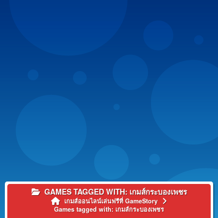
GAMES TAGGED WITH: เกมส์กระบองเพชร
เกมส์ออนไลน์เล่นฟรีที่ GameStory
Games tagged with: เกมส์กระบองเพชร