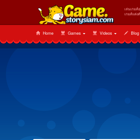
เล่นเกมส์
เกมส์แต่งต
Home
Games
Videos
Blog