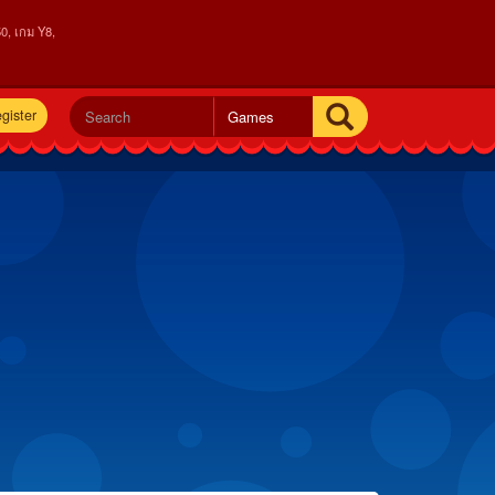
0, เกม Y8,
gister