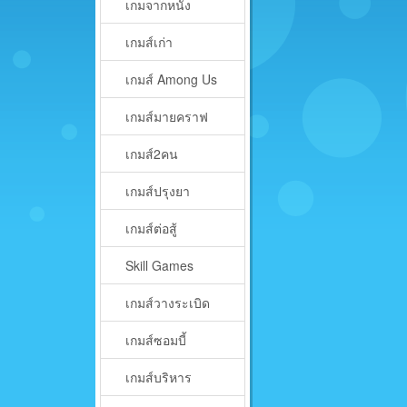
เกมจากหนัง
เกมส์เก่า
เกมส์ Among Us
เกมส์มายคราฟ
เกมส์2คน
เกมส์ปรุงยา
เกมส์ต่อสู้
Skill Games
เกมส์วางระเบิด
เกมส์ซอมบี้
เกมส์บริหาร