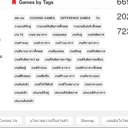
66
Games by Tags
20
250 เกม
COOKING GAMES
DIFFERENCE GAMES
Y8
รวมเกมส์จับคู่
รวมเกมส์จับผิดภาพทั้งหมด
รวมเกมส์แต่งตัวทั้งหมด
72
เกม Y8
เกมขายอาหาร
เกมคุณหมอ
เกมจับคู่
เกมจับผิดภาพ
ะ
เกมทำขนม
เกมทำอาหาร
เกมร้านอาหาร
เกมส์ขายอาหาร
เกมส์ขายอาหารทั้งหมด
เกมส์คุณหมอ
เกมส์จับคู่
เกมส์จับผิดภาพ
กม
เกมส์จับผิดภาพ 5 จุด
เกมส์จับผิดภาพการ์ตูน
เกมส์จับผิดภาพเหมือน
เกมส์ต่อสู้
เกมส์ทำขนม
เกมส์ทำอาหาร
เกมส์ทำอาหารทั้งหมด
เกมส์ฝึกสมอง
เกมส์ยิงปืน
เกมส์ร้านอาหาร
เกมส์หาทางออก
เกมส์แต่งตัว
เกมส์โฟโต้ฮันท์
เกมส์โรงพยาบาล
เกมหาทางออก
เกมแต่งตัว
เล่นเกมส์จับคู่
เล่นเกมส์จับผิดภาพ
เล่นเกมส์ทำอาหาร
เล่นเกมส์แต่งตัว
Contact Us
นโยบายความเป็นส่วนตัว
Sitemap
แผนผังเว็บไซต