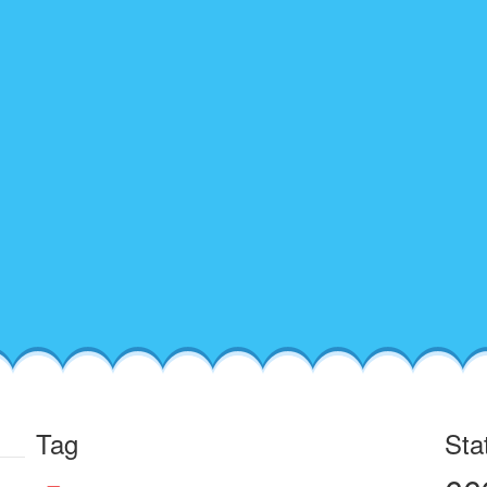
Tag
Sta