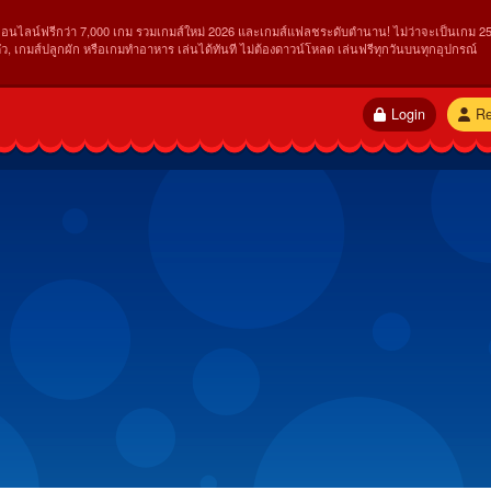
ออนไลน์ฟรีกว่า 7,000 เกม รวมเกมส์ใหม่ 2026 และเกมส์แฟลชระดับตำนาน! ไม่ว่าจะเป็นเกม 25
ัว, เกมส์ปลูกผัก หรือเกมทำอาหาร เล่นได้ทันที ไม่ต้องดาวน์โหลด เล่นฟรีทุกวันบนทุกอุปกรณ์
Login
Re