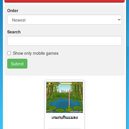
Order
Search
Show only mobile games
Submit
เกมกบกินแมลง