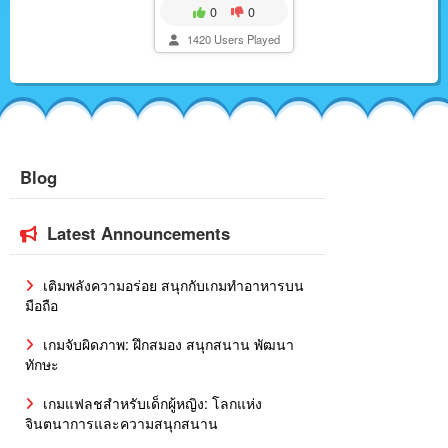
0
0
1420 Users Played
Blog
Latest Announcements
เติมพลังความอร่อย สนุกกับเกมทำอาหารบน
มือถือ
เกมจับผิดภาพ: ฝึกสมอง สนุกสนาน พัฒนา
ทักษะ
เกมแฟลชสำหรับเด็กผู้หญิง: โลกแห่ง
จินตนาการและความสนุกสนาน