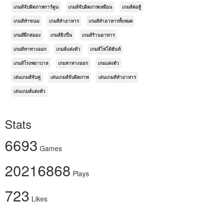
เกมส์จับผิดภาพการ์ตูน
เกมส์จับผิดภาพเหมือน
เกมส์ต่อสู้
เกมส์ทำขนม
เกมส์ทำอาหาร
เกมส์ทำอาหารทั้งหมด
เกมส์ฝึกสมอง
เกมส์ยิงปืน
เกมส์ร้านอาหาร
เกมส์หาทางออก
เกมส์แต่งตัว
เกมส์โฟโต้ฮันท์
เกมส์โรงพยาบาล
เกมหาทางออก
เกมแต่งตัว
เล่นเกมส์จับคู่
เล่นเกมส์จับผิดภาพ
เล่นเกมส์ทำอาหาร
เล่นเกมส์แต่งตัว
Stats
6693
Games
20216868
Plays
723
Likes