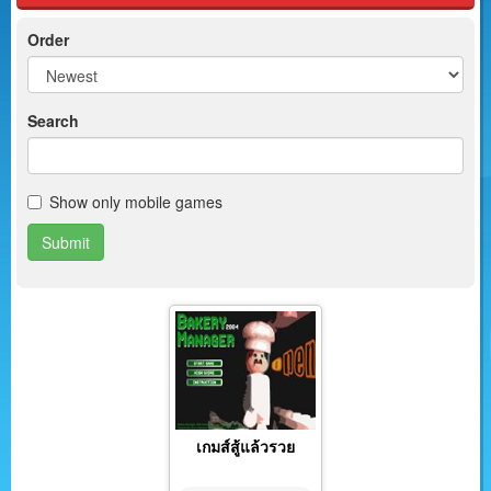
Order
Search
Show only mobile games
Submit
เกมส์สู้แล้วรวย