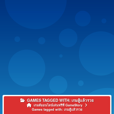
GAMES TAGGED WITH: เกมสู้แล้วรวย
เกมส์ออนไลน์เล่นฟรีที่ GameStory
Games tagged with: เกมสู้แล้วรวย