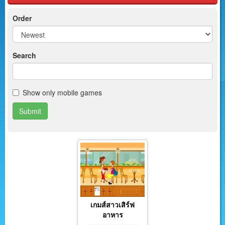
Order
Search
Show only mobile games
Submit
เกมส์สาวเสิร์ฟ
อาหาร