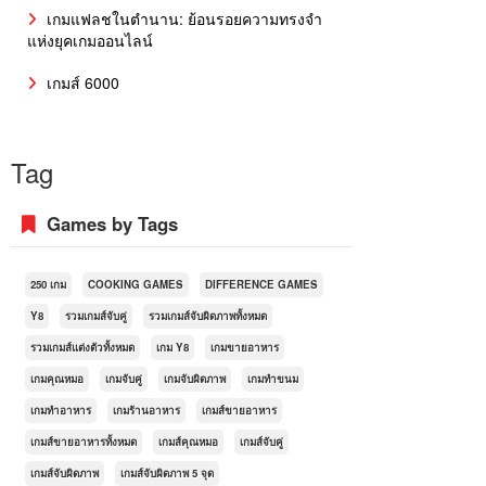
เกมแฟลชในตำนาน: ย้อนรอยความทรงจำ
แห่งยุคเกมออนไลน์
เกมส์ 6000
Tag
Games by Tags
250 เกม
COOKING GAMES
DIFFERENCE GAMES
Y8
รวมเกมส์จับคู่
รวมเกมส์จับผิดภาพทั้งหมด
รวมเกมส์แต่งตัวทั้งหมด
เกม Y8
เกมขายอาหาร
เกมคุณหมอ
เกมจับคู่
เกมจับผิดภาพ
เกมทำขนม
เกมทำอาหาร
เกมร้านอาหาร
เกมส์ขายอาหาร
เกมส์ขายอาหารทั้งหมด
เกมส์คุณหมอ
เกมส์จับคู่
เกมส์จับผิดภาพ
เกมส์จับผิดภาพ 5 จุด