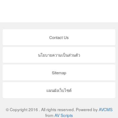
Contact Us
นโยบายความเป็นส่วนตัว
Sitemap
แผนผังเว็บไซต์
© Copyright 2016 . All rights reserved. Powered by
AVCMS
from
AV Scripts