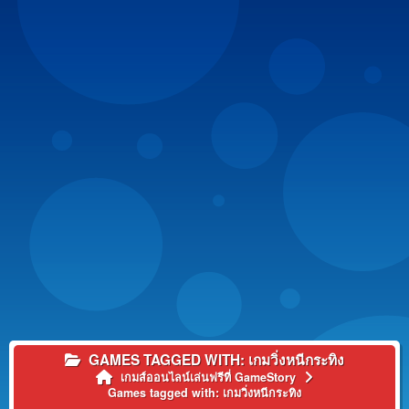
GAMES TAGGED WITH: เกมวิ่งหนีกระทิง
เกมส์ออนไลน์เล่นฟรีที่ GameStory
Games tagged with: เกมวิ่งหนีกระทิง