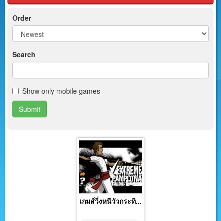
Order
Search
Show only mobile games
Submit
เกมส์วิ่งหนีวัวกระทิ...