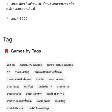
เกมแฟลชในตำนาน: ย้อนรอยความทรงจำ
แห่งยุคเกมออนไลน์
เกมส์ 6000
Tag
Games by Tags
250 เกม
COOKING GAMES
DIFFERENCE GAMES
Y8
รวมเกมส์จับคู่
รวมเกมส์จับผิดภาพทั้งหมด
รวมเกมส์แต่งตัวทั้งหมด
เกม Y8
เกมขายอาหาร
เกมคุณหมอ
เกมจับคู่
เกมจับผิดภาพ
เกมทำขนม
เกมทำอาหาร
เกมร้านอาหาร
เกมส์ขายอาหาร
เกมส์ขายอาหารทั้งหมด
เกมส์คุณหมอ
เกมส์จับคู่
เกมส์จับผิดภาพ
เกมส์จับผิดภาพ 5 จุด