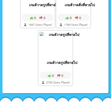
เกมส์วาดรูปที่หายไป
เกมส์วาดสิ่งที่หายไป
0
0
0
0
1697 Users Played
1789 Users Played
เกมส์วาดรูปที่หายไป
0
0
2730 Users Played