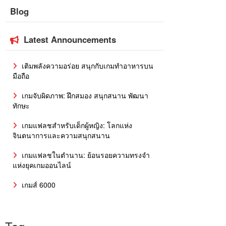
Blog
Latest Announcements
เติมพลังความอร่อย สนุกกับเกมทำอาหารบน
มือถือ
เกมจับผิดภาพ: ฝึกสมอง สนุกสนาน พัฒนา
ทักษะ
เกมแฟลชสำหรับเด็กผู้หญิง: โลกแห่ง
จินตนาการและความสนุกสนาน
เกมแฟลชในตำนาน: ย้อนรอยความทรงจำ
แห่งยุคเกมออนไลน์
เกมส์ 6000