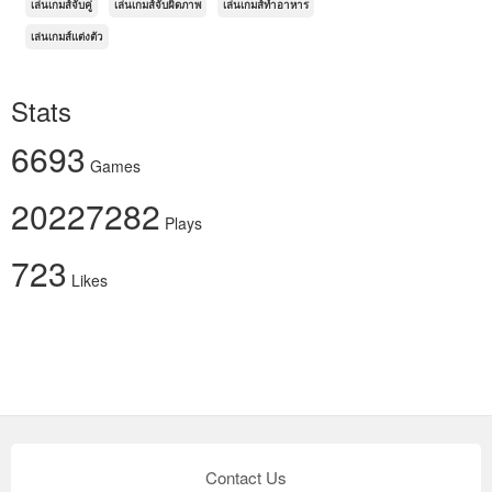
เล่นเกมส์จับคู่
เล่นเกมส์จับผิดภาพ
เล่นเกมส์ทำอาหาร
เล่นเกมส์แต่งตัว
Stats
6693
Games
20227282
Plays
723
Likes
Contact Us