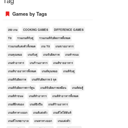
Tag
Games by Tags
250 เกม
COOKING GAMES
DIFFERENCE GAMES
Y8
รวมเกมส์จับคู่
รวมเกมส์จับผิดภาพทั้งหมด
รวมเกมส์แต่งตัวทั้งหมด
เกม Y8
เกมขายอาหาร
เกมคุณหมอ
เกมจับคู่
เกมจับผิดภาพ
เกมทำขนม
เกมทำอาหาร
เกมร้านอาหาร
เกมส์ขายอาหาร
เกมส์ขายอาหารทั้งหมด
เกมส์คุณหมอ
เกมส์จับคู่
เกมส์จับผิดภาพ
เกมส์จับผิดภาพ 5 จุด
เกมส์จับผิดภาพการ์ตูน
เกมส์จับผิดภาพเหมือน
เกมส์ต่อสู้
เกมส์ทำขนม
เกมส์ทำอาหาร
เกมส์ทำอาหารทั้งหมด
เกมส์ฝึกสมอง
เกมส์ยิงปืน
เกมส์ร้านอาหาร
เกมส์หาทางออก
เกมส์แต่งตัว
เกมส์โฟโต้ฮันท์
เกมส์โรงพยาบาล
เกมหาทางออก
เกมแต่งตัว