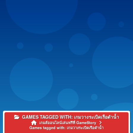
GAMES TAGGED WITH: เกมวางระเบิดเรือดำน้ำ
เกมส์ออนไลน์เล่นฟรีที่ GameStory
Games tagged with: เกมวางระเบิดเรือดำน้ำ