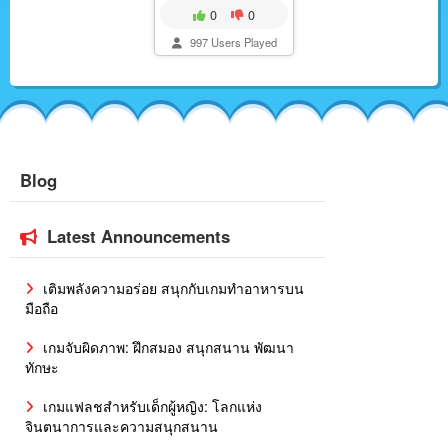
0
0
997 Users Played
Blog
Latest Announcements
เติมพลังความอร่อย สนุกกับเกมทำอาหารบน
มือถือ
เกมจับผิดภาพ: ฝึกสมอง สนุกสนาน พัฒนา
ทักษะ
เกมแฟลชสำหรับเด็กผู้หญิง: โลกแห่ง
จินตนาการและความสนุกสนาน