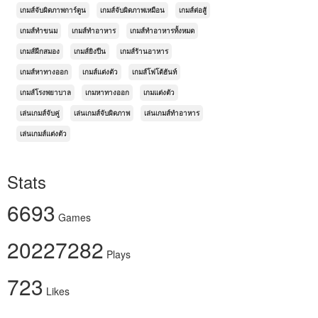
เกมส์จับผิดภาพการ์ตูน
เกมส์จับผิดภาพเหมือน
เกมส์ต่อสู้
เกมส์ทำขนม
เกมส์ทำอาหาร
เกมส์ทำอาหารทั้งหมด
เกมส์ฝึกสมอง
เกมส์ยิงปืน
เกมส์ร้านอาหาร
เกมส์หาทางออก
เกมส์แต่งตัว
เกมส์โฟโต้ฮันท์
เกมส์โรงพยาบาล
เกมหาทางออก
เกมแต่งตัว
เล่นเกมส์จับคู่
เล่นเกมส์จับผิดภาพ
เล่นเกมส์ทำอาหาร
เล่นเกมส์แต่งตัว
Stats
6693
Games
20227282
Plays
723
Likes