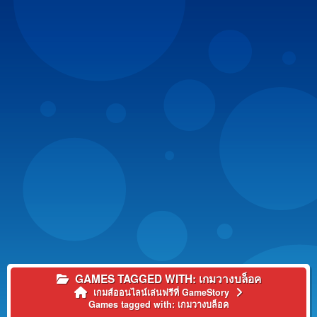
GAMES TAGGED WITH: เกมวางบล็อค
เกมส์ออนไลน์เล่นฟรีที่ GameStory
Games tagged with: เกมวางบล็อค