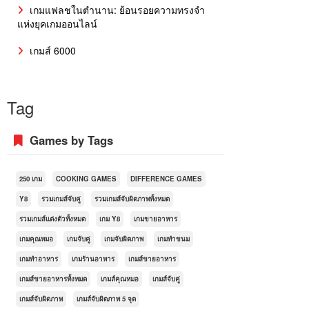
เกมแฟลชในตำนาน: ย้อนรอยความทรงจำ
แห่งยุคเกมออนไลน์
เกมส์ 6000
Tag
Games by Tags
250 เกม
COOKING GAMES
DIFFERENCE GAMES
Y8
รวมเกมส์จับคู่
รวมเกมส์จับผิดภาพทั้งหมด
รวมเกมส์แต่งตัวทั้งหมด
เกม Y8
เกมขายอาหาร
เกมคุณหมอ
เกมจับคู่
เกมจับผิดภาพ
เกมทำขนม
เกมทำอาหาร
เกมร้านอาหาร
เกมส์ขายอาหาร
เกมส์ขายอาหารทั้งหมด
เกมส์คุณหมอ
เกมส์จับคู่
เกมส์จับผิดภาพ
เกมส์จับผิดภาพ 5 จุด