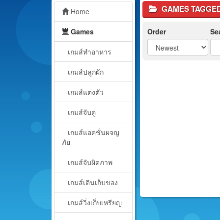
GAMES TAGGED 
Home
Games
Order
Se
เกมส์ทำอาหาร
เกมส์ปลูกผัก
เกมส์แต่งตัว
เกมส์จับคู่
เกมส์แอคชั่นผจญ
ภัย
เกมส์จับผิดภาพ
เกมส์เดินเก็บของ
เกมส์วิ่งเก็บเหรียญ