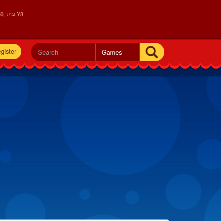
0, เกม Y8,
gister