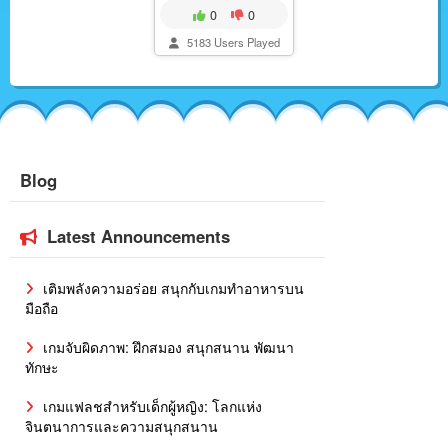
0
0
5183 Users Played
Blog
Latest Announcements
เติมพลังความอร่อย สนุกกับเกมทำอาหารบน
มือถือ
เกมจับผิดภาพ: ฝึกสมอง สนุกสนาน พัฒนา
ทักษะ
เกมแฟลชสำหรับเด็กผู้หญิง: โลกแห่ง
จินตนาการและความสนุกสนาน