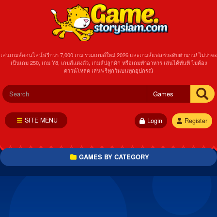
เล่นเกมส์ออนไลน์ฟรีกว่า 7,000 เกม รวมเกมส์ใหม่ 2026 และเกมส์แฟลชระดับตำนาน! ไม่ว่าจะ
เป็นเกม 250, เกม Y8, เกมส์แต่งตัว, เกมส์ปลูกผัก หรือเกมทำอาหาร เล่นได้ทันที ไม่ต้อง
ดาวน์โหลด เล่นฟรีทุกวันบนทุกอุปกรณ์
SITE MENU
Login
Register
GAMES BY CATEGORY