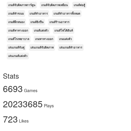
เกมส์จับผิดภาพการ์ตูน
เกมส์จับผิดภาพเหมือน
เกมส์ต่อสู้
เกมส์ทำขนม
เกมส์ทำอาหาร
เกมส์ทำอาหารทั้งหมด
เกมส์ฝึกสมอง
เกมส์ยิงปืน
เกมส์ร้านอาหาร
เกมส์หาทางออก
เกมส์แต่งตัว
เกมส์โฟโต้ฮันท์
เกมส์โรงพยาบาล
เกมหาทางออก
เกมแต่งตัว
เล่นเกมส์จับคู่
เล่นเกมส์จับผิดภาพ
เล่นเกมส์ทำอาหาร
เล่นเกมส์แต่งตัว
Stats
6693
Games
20233685
Plays
723
Likes