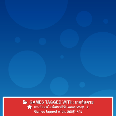
GAMES TAGGED WITH: เกมลุ้นตาย
เกมส์ออนไลน์เล่นฟรีที่ GameStory
Games tagged with: เกมลุ้นตาย