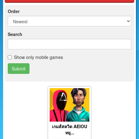
Order
Search
Show only mobile games
Submit
เกมส์สควิด AEIOU
หยุ...