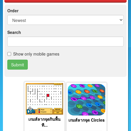
Order
Search
Show only mobile games
Submit
เกมส์ลากจุดกินพื้น
เกมส์ลากจุด Circles
ที...