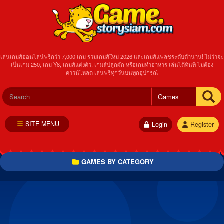
เล่นเกมส์ออนไลน์ฟรีกว่า 7,000 เกม รวมเกมส์ใหม่ 2026 และเกมส์แฟลชระดับตำนาน! ไม่ว่าจะ
เป็นเกม 250, เกม Y8, เกมส์แต่งตัว, เกมส์ปลูกผัก หรือเกมทำอาหาร เล่นได้ทันที ไม่ต้อง
ดาวน์โหลด เล่นฟรีทุกวันบนทุกอุปกรณ์
SITE MENU
Login
Register
GAMES BY CATEGORY