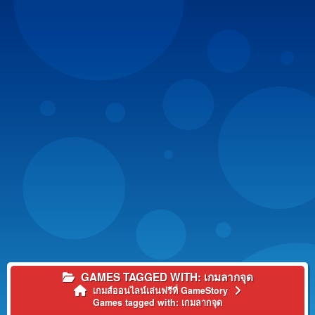
GAMES TAGGED WITH: เกมลากจุด
เกมส์ออนไลน์เล่นฟรีที่ GameStory
Games tagged with: เกมลากจุด