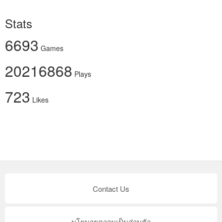
Stats
6693
Games
20216868
Plays
723
Likes
Contact Us
นโยบายความเป็นส่วนตัว