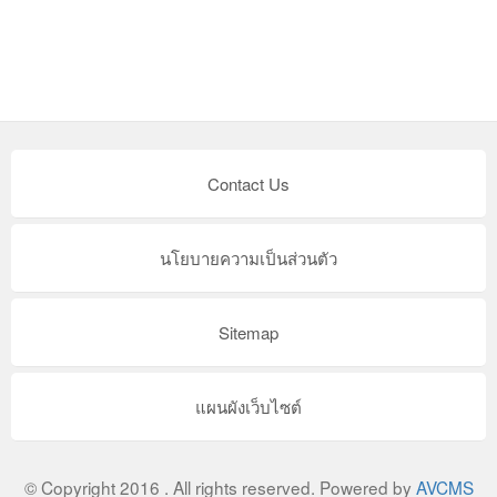
Contact Us
นโยบายความเป็นส่วนตัว
Sitemap
แผนผังเว็บไซต์
© Copyright 2016 . All rights reserved. Powered by
AVCMS