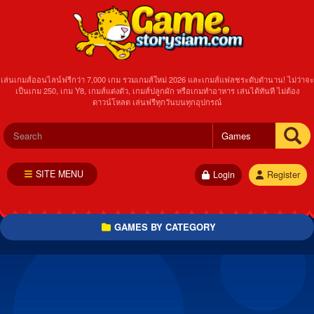
เล่นเกมส์ออนไลน์ฟรีกว่า 7,000 เกม รวมเกมส์ใหม่ 2026 และเกมส์แฟลชระดับตำนาน! ไม่ว่าจะ
เป็นเกม 250, เกม Y8, เกมส์แต่งตัว, เกมส์ปลูกผัก หรือเกมทำอาหาร เล่นได้ทันที ไม่ต้อง
ดาวน์โหลด เล่นฟรีทุกวันบนทุกอุปกรณ์
SITE MENU
Login
Register
GAMES BY CATEGORY