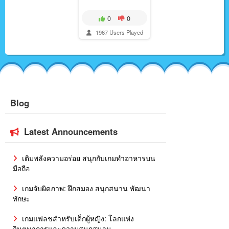
0
0
1967 Users Played
Blog
Latest Announcements
เติมพลังความอร่อย สนุกกับเกมทำอาหารบน
มือถือ
เกมจับผิดภาพ: ฝึกสมอง สนุกสนาน พัฒนา
ทักษะ
เกมแฟลชสำหรับเด็กผู้หญิง: โลกแห่ง
จินตนาการและความสนุกสนาน