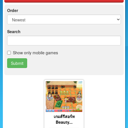
Order
Search
Show only mobile games
Submit
เกมส์รีสอร์ท
Beauty...