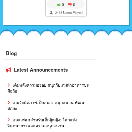
0
0
2433 Users Played
Blog
Latest Announcements
เติมพลังความอร่อย สนุกกับเกมทำอาหารบน
มือถือ
เกมจับผิดภาพ: ฝึกสมอง สนุกสนาน พัฒนา
ทักษะ
เกมแฟลชสำหรับเด็กผู้หญิง: โลกแห่ง
จินตนาการและความสนุกสนาน