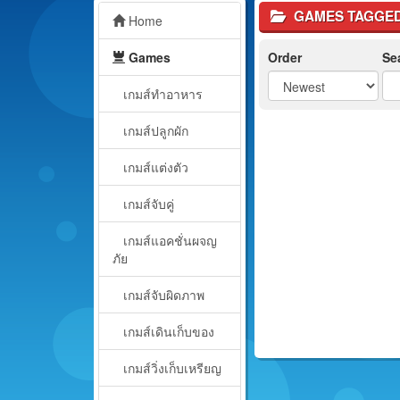
GAMES TAGGED 
Home
Games
Order
Se
เกมส์ทำอาหาร
เกมส์ปลูกผัก
เกมส์แต่งตัว
เกมส์จับคู่
เกมส์แอคชั่นผจญ
ภัย
เกมส์จับผิดภาพ
เกมส์เดินเก็บของ
เกมส์วิ่งเก็บเหรียญ