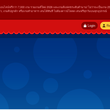
ออนไลน์ฟรีกว่า 7,000 เกม รวมเกมส์ใหม่ 2026 และเกมส์แฟลชระดับตำนาน! ไม่ว่าจะเป็นเกม 25
ัว, เกมส์ปลูกผัก หรือเกมทำอาหาร เล่นได้ทันที ไม่ต้องดาวน์โหลด เล่นฟรีทุกวันบนทุกอุปกรณ์
Login
Re