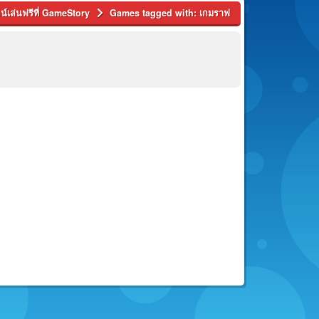
์เล่นฟรีที่ GameStory
Games tagged with: เกมราฟ