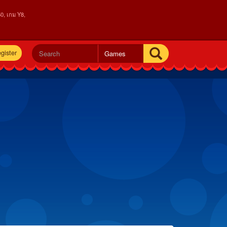
0, เกม Y8,
gister