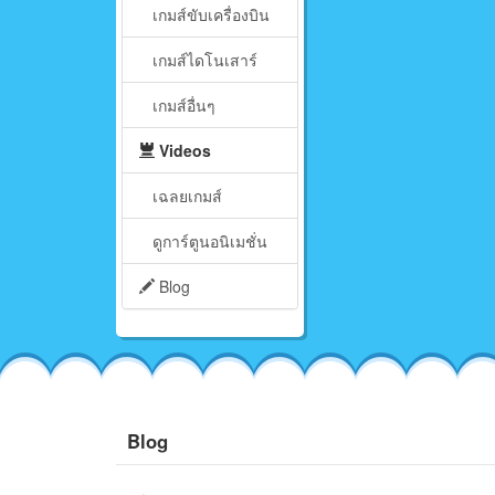
เกมส์ขับเครื่องบิน
เกมส์ไดโนเสาร์
เกมส์อื่นๆ
Videos
เฉลยเกมส์
ดูการ์ตูนอนิเมชั่น
Blog
Blog