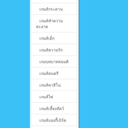
เกมส์กระดาน
เกมส์ทำความ
สะอาด
เกมส์เด็ก
เกมส์ความรัก
เกมบทบาทสมมติ
เกมส์ดนตรี
เกมส์คาสิโน
เกมส์ไพ่
เกมส์เลี้ยงสัตว์
เกมส์แองกี้เบิร์ด