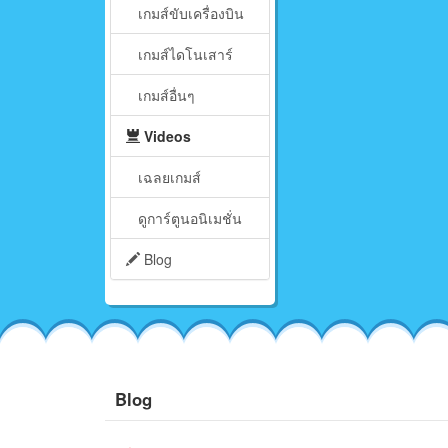
เกมส์ขับเครื่องบิน
เกมส์ไดโนเสาร์
เกมส์อื่นๆ
Videos
เฉลยเกมส์
ดูการ์ตูนอนิเมชั่น
Blog
Blog