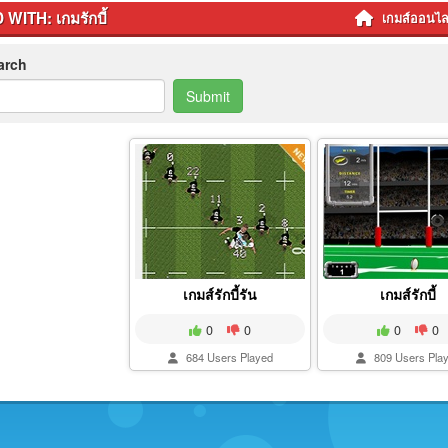
ITH: เกมรักบี้
เกมส์ออนไลน
arch
Submit
เกมส์รักบี้รัน
เกมส์รักบี้
0
0
0
0
684 Users Played
809 Users Pla