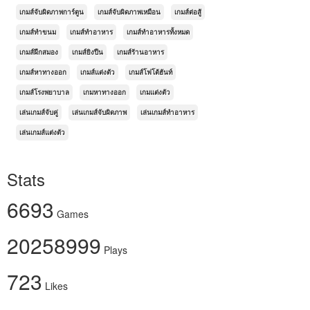
เกมส์จับผิดภาพการ์ตูน
เกมส์จับผิดภาพเหมือน
เกมส์ต่อสู้
เกมส์ทำขนม
เกมส์ทำอาหาร
เกมส์ทำอาหารทั้งหมด
เกมส์ฝึกสมอง
เกมส์ยิงปืน
เกมส์ร้านอาหาร
เกมส์หาทางออก
เกมส์แต่งตัว
เกมส์โฟโต้ฮันท์
เกมส์โรงพยาบาล
เกมหาทางออก
เกมแต่งตัว
เล่นเกมส์จับคู่
เล่นเกมส์จับผิดภาพ
เล่นเกมส์ทำอาหาร
เล่นเกมส์แต่งตัว
Stats
6693
Games
20258999
Plays
723
Likes