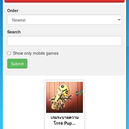
Order
Search
Show only mobile games
Submit
เกมระบายความ
โกรธ Pup...