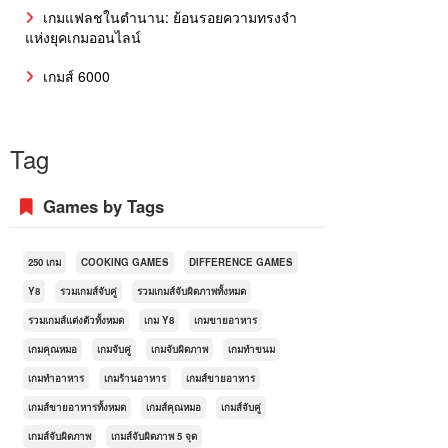
เกมแฟลชในตำนาน: ย้อนรอยความทรงจำ
แห่งยุคเกมออนไลน์
เกมส์ 6000
Tag
Games by Tags
250 เกม
COOKING GAMES
DIFFERENCE GAMES
Y8
รวมเกมส์จับคู่
รวมเกมส์จับผิดภาพทั้งหมด
รวมเกมส์แต่งตัวทั้งหมด
เกม Y8
เกมขายอาหาร
เกมคุณหมอ
เกมจับคู่
เกมจับผิดภาพ
เกมทำขนม
เกมทำอาหาร
เกมร้านอาหาร
เกมส์ขายอาหาร
เกมส์ขายอาหารทั้งหมด
เกมส์คุณหมอ
เกมส์จับคู่
เกมส์จับผิดภาพ
เกมส์จับผิดภาพ 5 จุด