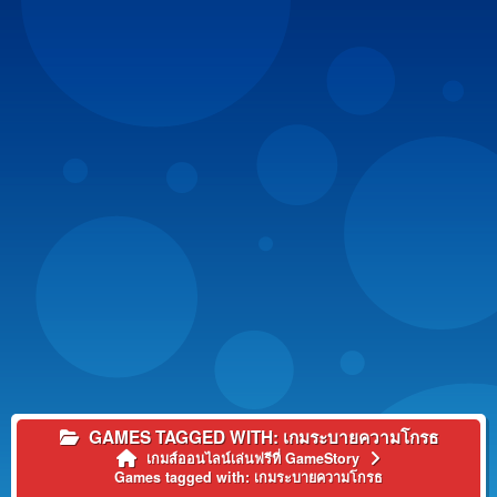
GAMES TAGGED WITH: เกมระบายความโกรธ
เกมส์ออนไลน์เล่นฟรีที่ GameStory
Games tagged with: เกมระบายความโกรธ