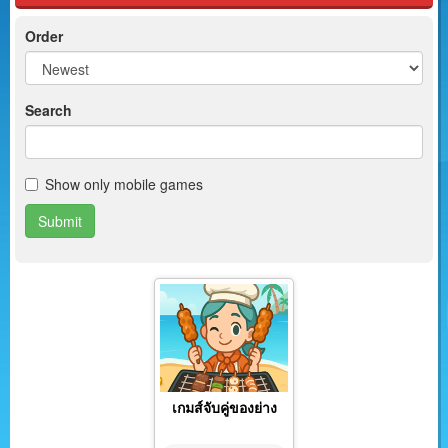
Order
Search
Show only mobile games
Submit
เกมส์จับคู่ของย่าง