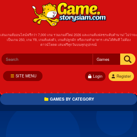
เล่นเกมส์ออนไลน์ฟรีกว่า 7,000 เกม รวมเกมส์ใหม่ 2026 และเกมส์แฟลชระดับตำนาน! ไม่ว่าจะ
เป็นเกม 250, เกม Y8, เกมส์แต่งตัว, เกมส์ปลูกผัก หรือเกมทำอาหาร เล่นได้ทันที ไม่ต้อง
ดาวน์โหลด เล่นฟรีทุกวันบนทุกอุปกรณ์
SITE MENU
Login
Register
GAMES BY CATEGORY