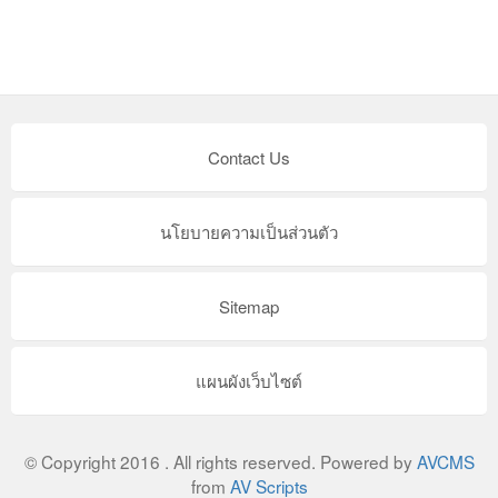
Contact Us
นโยบายความเป็นส่วนตัว
Sitemap
แผนผังเว็บไซต์
© Copyright 2016 . All rights reserved. Powered by
AVCMS
from
AV Scripts