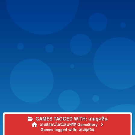
GAMES TAGGED WITH: เกมยุคหิน
เกมส์ออนไลน์เล่นฟรีที่ GameStory
Games tagged with: เกมยุคหิน