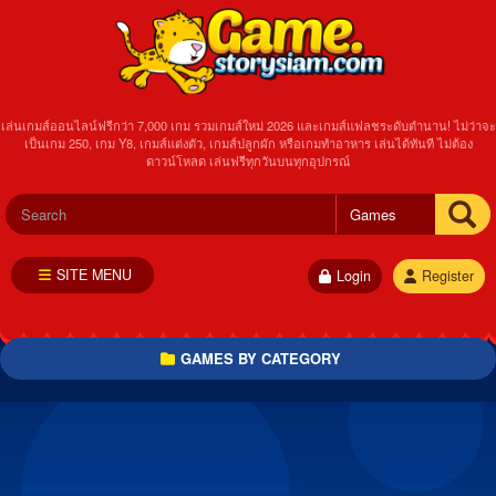
เล่นเกมส์ออนไลน์ฟรีกว่า 7,000 เกม รวมเกมส์ใหม่ 2026 และเกมส์แฟลชระดับตำนาน! ไม่ว่าจะ
เป็นเกม 250, เกม Y8, เกมส์แต่งตัว, เกมส์ปลูกผัก หรือเกมทำอาหาร เล่นได้ทันที ไม่ต้อง
ดาวน์โหลด เล่นฟรีทุกวันบนทุกอุปกรณ์
SITE MENU
Login
Register
GAMES BY CATEGORY