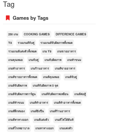
Tag
Games by Tags
250 เกม
COOKING GAMES
DIFFERENCE GAMES
Y8
รวมเกมส์จับคู่
รวมเกมส์จับผิดภาพทั้งหมด
รวมเกมส์แต่งตัวทั้งหมด
เกม Y8
เกมขายอาหาร
เกมคุณหมอ
เกมจับคู่
เกมจับผิดภาพ
เกมทำขนม
เกมทำอาหาร
เกมร้านอาหาร
เกมส์ขายอาหาร
เกมส์ขายอาหารทั้งหมด
เกมส์คุณหมอ
เกมส์จับคู่
เกมส์จับผิดภาพ
เกมส์จับผิดภาพ 5 จุด
เกมส์จับผิดภาพการ์ตูน
เกมส์จับผิดภาพเหมือน
เกมส์ต่อสู้
เกมส์ทำขนม
เกมส์ทำอาหาร
เกมส์ทำอาหารทั้งหมด
เกมส์ฝึกสมอง
เกมส์ยิงปืน
เกมส์ร้านอาหาร
เกมส์หาทางออก
เกมส์แต่งตัว
เกมส์โฟโต้ฮันท์
เกมส์โรงพยาบาล
เกมหาทางออก
เกมแต่งตัว