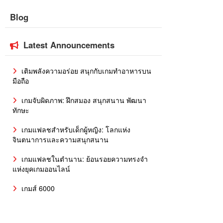
Blog
Latest Announcements
เติมพลังความอร่อย สนุกกับเกมทำอาหารบน
มือถือ
เกมจับผิดภาพ: ฝึกสมอง สนุกสนาน พัฒนา
ทักษะ
เกมแฟลชสำหรับเด็กผู้หญิง: โลกแห่ง
จินตนาการและความสนุกสนาน
เกมแฟลชในตำนาน: ย้อนรอยความทรงจำ
แห่งยุคเกมออนไลน์
เกมส์ 6000