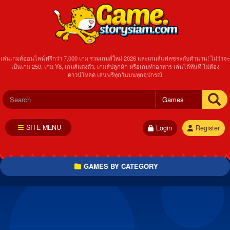
เล่นเกมส์ออนไลน์ฟรีกว่า 7,000 เกม รวมเกมส์ใหม่ 2026 และเกมส์แฟลชระดับตำนาน! ไม่ว่าจะ
เป็นเกม 250, เกม Y8, เกมส์แต่งตัว, เกมส์ปลูกผัก หรือเกมทำอาหาร เล่นได้ทันที ไม่ต้อง
ดาวน์โหลด เล่นฟรีทุกวันบนทุกอุปกรณ์
SITE MENU
Login
Register
GAMES BY CATEGORY