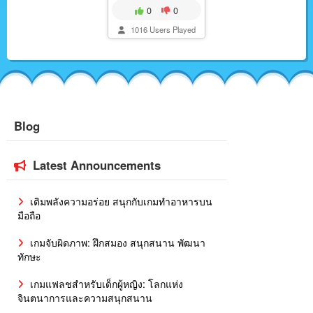
0
0
1016 Users Played
Blog
Latest Announcements
เติมพลังความอร่อย สนุกกับเกมทำอาหารบน
มือถือ
เกมจับผิดภาพ: ฝึกสมอง สนุกสนาน พัฒนา
ทักษะ
เกมแฟลชสำหรับเด็กผู้หญิง: โลกแห่ง
จินตนาการและความสนุกสนาน