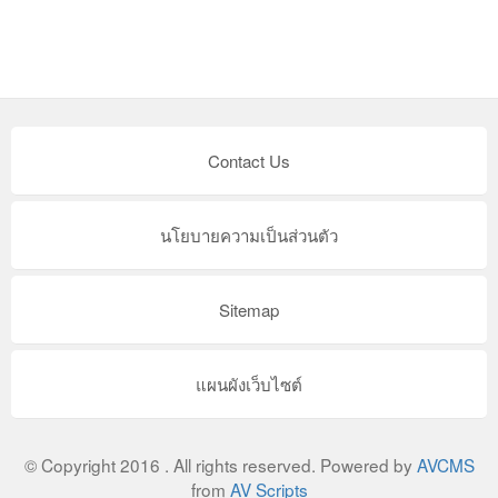
Contact Us
นโยบายความเป็นส่วนตัว
Sitemap
แผนผังเว็บไซต์
© Copyright 2016 . All rights reserved. Powered by
AVCMS
from
AV Scripts