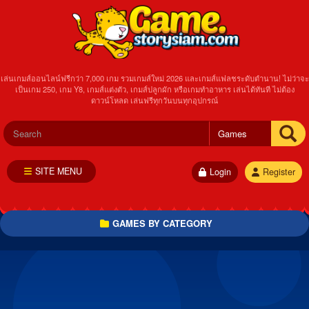
เล่นเกมส์ออนไลน์ฟรีกว่า 7,000 เกม รวมเกมส์ใหม่ 2026 และเกมส์แฟลชระดับตำนาน! ไม่ว่าจะ
เป็นเกม 250, เกม Y8, เกมส์แต่งตัว, เกมส์ปลูกผัก หรือเกมทำอาหาร เล่นได้ทันที ไม่ต้อง
ดาวน์โหลด เล่นฟรีทุกวันบนทุกอุปกรณ์
SITE MENU
Login
Register
GAMES BY CATEGORY