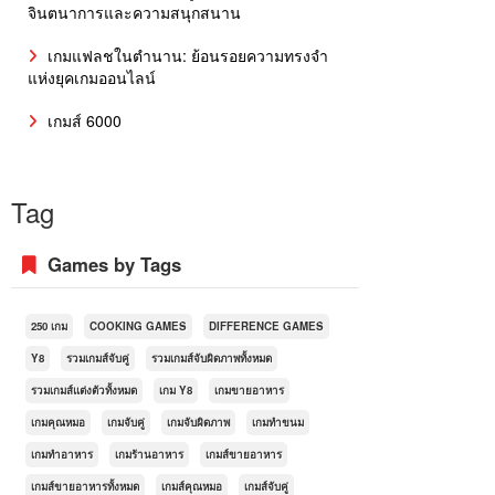
จินตนาการและความสนุกสนาน
เกมแฟลชในตำนาน: ย้อนรอยความทรงจำ
แห่งยุคเกมออนไลน์
เกมส์ 6000
Tag
Games by Tags
250 เกม
COOKING GAMES
DIFFERENCE GAMES
Y8
รวมเกมส์จับคู่
รวมเกมส์จับผิดภาพทั้งหมด
รวมเกมส์แต่งตัวทั้งหมด
เกม Y8
เกมขายอาหาร
เกมคุณหมอ
เกมจับคู่
เกมจับผิดภาพ
เกมทำขนม
เกมทำอาหาร
เกมร้านอาหาร
เกมส์ขายอาหาร
เกมส์ขายอาหารทั้งหมด
เกมส์คุณหมอ
เกมส์จับคู่