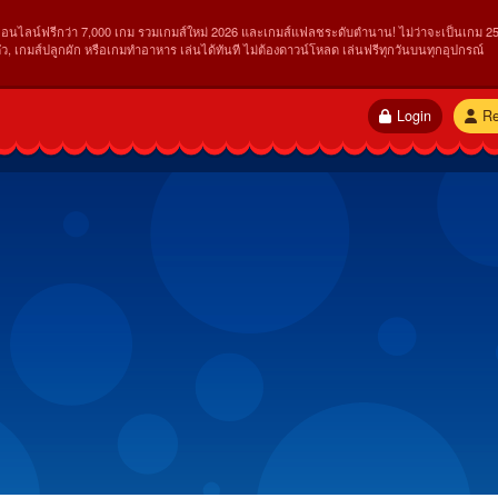
ออนไลน์ฟรีกว่า 7,000 เกม รวมเกมส์ใหม่ 2026 และเกมส์แฟลชระดับตำนาน! ไม่ว่าจะเป็นเกม 25
ัว, เกมส์ปลูกผัก หรือเกมทำอาหาร เล่นได้ทันที ไม่ต้องดาวน์โหลด เล่นฟรีทุกวันบนทุกอุปกรณ์
Login
Re