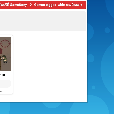
่นฟรีที่ GameStory
Games tagged with: เกมยิงทหาร
 Ri...
yed