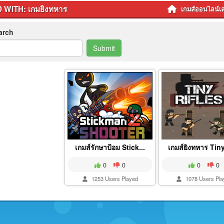
WITH: เกมยิงทหาร
เกมส์ออนไลน์เล
arch
Submit
เกมส์รักษาป้อม Stick...
เกมส์ยิงทหาร Tiny
0
0
0
0
1253 Users Played
1078 Users Pla