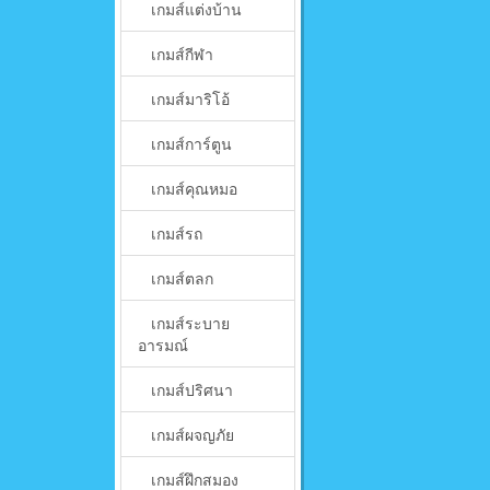
เกมส์แต่งบ้าน
เกมส์กีฬา
เกมส์มาริโอ้
เกมส์การ์ตูน
เกมส์คุณหมอ
เกมส์รถ
เกมส์ตลก
เกมส์ระบาย
อารมณ์
เกมส์ปริศนา
เกมส์ผจญภัย
เกมส์ฝึกสมอง