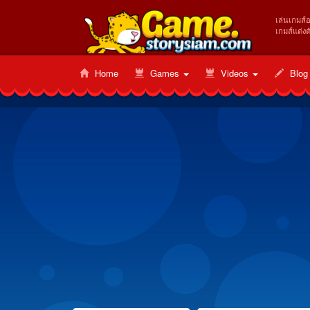
เล่นเกมส์
เกมส์แต่งต
Home
Games
Videos
Blog