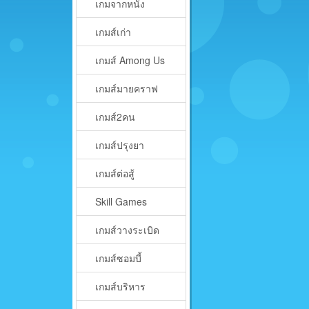
เกมจากหนัง
เกมส์เก่า
เกมส์ Among Us
เกมส์มายคราฟ
เกมส์2คน
เกมส์ปรุงยา
เกมส์ต่อสู้
Skill Games
เกมส์วางระเบิด
เกมส์ซอมบี้
เกมส์บริหาร