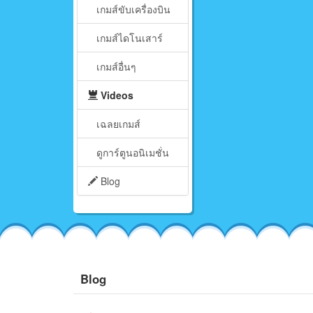
เกมส์ขับเครื่องบิน
เกมส์ไดโนเสาร์
เกมส์อื่นๆ
Videos
เฉลยเกมส์
ดูการ์ตูนอนิเมชั่น
Blog
Blog