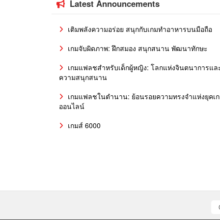
Latest Announcements
เติมพลังความอร่อย สนุกกับเกมทำอาหารบนมือถือ
เกมจับผิดภาพ: ฝึกสมอง สนุกสนาน พัฒนาทักษะ
เกมแฟลชสำหรับเด็กผู้หญิง: โลกแห่งจินตนาการแล
ความสนุกสนาน
เกมแฟลชในตำนาน: ย้อนรอยความทรงจำแห่งยุคเ
ออนไลน์
เกมส์ 6000