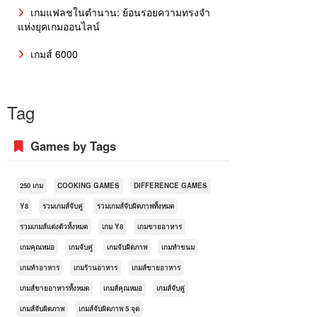
เกมแฟลชในตำนาน: ย้อนรอยความทรงจำ
แห่งยุคเกมออนไลน์
เกมส์ 6000
Tag
Games by Tags
250 เกม
COOKING GAMES
DIFFERENCE GAMES
Y8
รวมเกมส์จับคู่
รวมเกมส์จับผิดภาพทั้งหมด
รวมเกมส์แต่งตัวทั้งหมด
เกม Y8
เกมขายอาหาร
เกมคุณหมอ
เกมจับคู่
เกมจับผิดภาพ
เกมทำขนม
เกมทำอาหาร
เกมร้านอาหาร
เกมส์ขายอาหาร
เกมส์ขายอาหารทั้งหมด
เกมส์คุณหมอ
เกมส์จับคู่
เกมส์จับผิดภาพ
เกมส์จับผิดภาพ 5 จุด