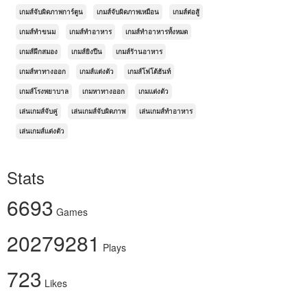
เกมส์จับผิดภาพการ์ตูน
เกมส์จับผิดภาพเหมือน
เกมส์ต่อสู้
เกมส์ทำขนม
เกมส์ทำอาหาร
เกมส์ทำอาหารทั้งหมด
เกมส์ฝึกสมอง
เกมส์ยิงปืน
เกมส์ร้านอาหาร
เกมส์หาทางออก
เกมส์แต่งตัว
เกมส์โฟโต้ฮันท์
เกมส์โรงพยาบาล
เกมหาทางออก
เกมแต่งตัว
เล่นเกมส์จับคู่
เล่นเกมส์จับผิดภาพ
เล่นเกมส์ทำอาหาร
เล่นเกมส์แต่งตัว
Stats
6693
Games
20279281
Plays
723
Likes