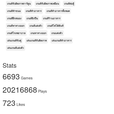
เกมส์จับผิดภาพการ์ตูน
เกมส์จับผิดภาพเหมือน
เกมส์ต่อสู้
เกมส์ทำขนม
เกมส์ทำอาหาร
เกมส์ทำอาหารทั้งหมด
เกมส์ฝึกสมอง
เกมส์ยิงปืน
เกมส์ร้านอาหาร
เกมส์หาทางออก
เกมส์แต่งตัว
เกมส์โฟโต้ฮันท์
เกมส์โรงพยาบาล
เกมหาทางออก
เกมแต่งตัว
เล่นเกมส์จับคู่
เล่นเกมส์จับผิดภาพ
เล่นเกมส์ทำอาหาร
เล่นเกมส์แต่งตัว
Stats
6693
Games
20216868
Plays
723
Likes