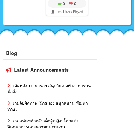
0
0
912 Users Played
Blog
Latest Announcements
เติมพลังความอร่อย สนุกกับเกมทำอาหารบน
มือถือ
เกมจับผิดภาพ: ฝึกสมอง สนุกสนาน พัฒนา
ทักษะ
เกมแฟลชสำหรับเด็กผู้หญิง: โลกแห่ง
จินตนาการและความสนุกสนาน