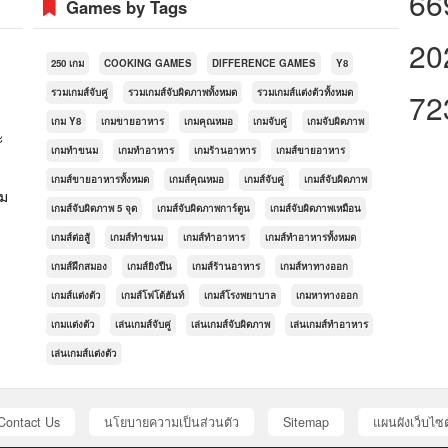
66
Games by Tags
20
250 เกม
COOKING GAMES
DIFFERENCE GAMES
Y8
รวมเกมส์จับคู่
รวมเกมส์จับผิดภาพทั้งหมด
รวมเกมส์แต่งตัวทั้งหมด
72
เกม Y8
เกมขายอาหาร
เกมคุณหมอ
เกมจับคู่
เกมจับผิดภาพ
ะ
เกมทำขนม
เกมทำอาหาร
เกมร้านอาหาร
เกมส์ขายอาหาร
เกมส์ขายอาหารทั้งหมด
เกมส์คุณหมอ
เกมส์จับคู่
เกมส์จับผิดภาพ
กม
เกมส์จับผิดภาพ 5 จุด
เกมส์จับผิดภาพการ์ตูน
เกมส์จับผิดภาพเหมือน
เกมส์ต่อสู้
เกมส์ทำขนม
เกมส์ทำอาหาร
เกมส์ทำอาหารทั้งหมด
เกมส์ฝึกสมอง
เกมส์ยิงปืน
เกมส์ร้านอาหาร
เกมส์หาทางออก
เกมส์แต่งตัว
เกมส์โฟโต้ฮันท์
เกมส์โรงพยาบาล
เกมหาทางออก
เกมแต่งตัว
เล่นเกมส์จับคู่
เล่นเกมส์จับผิดภาพ
เล่นเกมส์ทำอาหาร
เล่นเกมส์แต่งตัว
Contact Us
นโยบายความเป็นส่วนตัว
Sitemap
แผนผังเว็บไซต