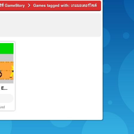
ีที่ GameStory
Games tagged with: เกมมอเตอร์ไซค์
 E...
yed