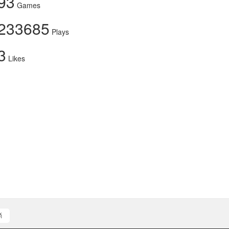
93
Games
233685
Plays
3
Likes
์