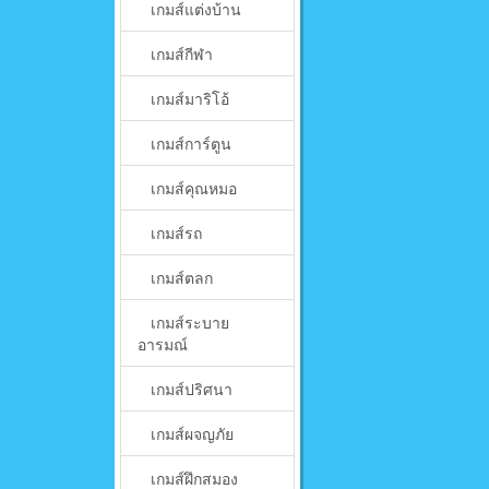
เกมส์แต่งบ้าน
เกมส์กีฬา
เกมส์มาริโอ้
เกมส์การ์ตูน
เกมส์คุณหมอ
เกมส์รถ
เกมส์ตลก
เกมส์ระบาย
อารมณ์
เกมส์ปริศนา
เกมส์ผจญภัย
เกมส์ฝึกสมอง