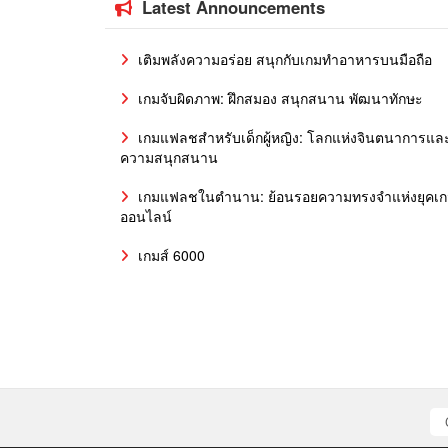
Latest Announcements
เติมพลังความอร่อย สนุกกับเกมทำอาหารบนมือถือ
เกมจับผิดภาพ: ฝึกสมอง สนุกสนาน พัฒนาทักษะ
เกมแฟลชสำหรับเด็กผู้หญิง: โลกแห่งจินตนาการแล
ความสนุกสนาน
เกมแฟลชในตำนาน: ย้อนรอยความทรงจำแห่งยุคเ
ออนไลน์
เกมส์ 6000