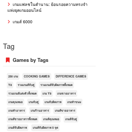
เกมแฟลชในตำนาน: ย้อนรอยความทรงจำ
แห่งยุคเกมออนไลน์
เกมส์ 6000
Tag
Games by Tags
250 เกม
COOKING GAMES
DIFFERENCE GAMES
Y8
รวมเกมส์จับคู่
รวมเกมส์จับผิดภาพทั้งหมด
รวมเกมส์แต่งตัวทั้งหมด
เกม Y8
เกมขายอาหาร
เกมคุณหมอ
เกมจับคู่
เกมจับผิดภาพ
เกมทำขนม
เกมทำอาหาร
เกมร้านอาหาร
เกมส์ขายอาหาร
เกมส์ขายอาหารทั้งหมด
เกมส์คุณหมอ
เกมส์จับคู่
เกมส์จับผิดภาพ
เกมส์จับผิดภาพ 5 จุด