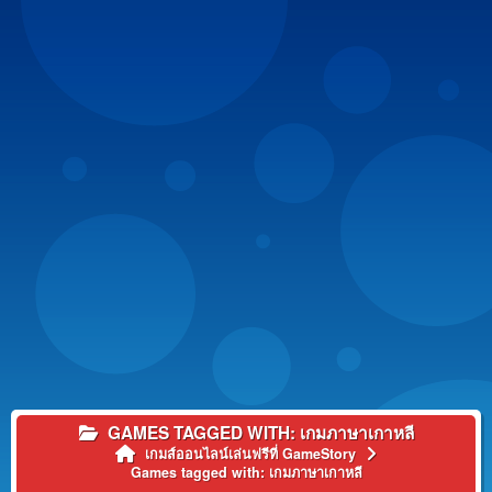
GAMES TAGGED WITH: เกมภาษาเกาหลี
เกมส์ออนไลน์เล่นฟรีที่ GameStory
Games tagged with: เกมภาษาเกาหลี