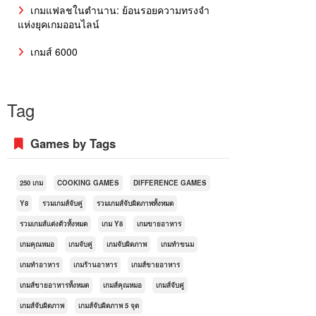
เกมแฟลชในตำนาน: ย้อนรอยความทรงจำ
แห่งยุคเกมออนไลน์
เกมส์ 6000
Tag
Games by Tags
250 เกม
COOKING GAMES
DIFFERENCE GAMES
Y8
รวมเกมส์จับคู่
รวมเกมส์จับผิดภาพทั้งหมด
รวมเกมส์แต่งตัวทั้งหมด
เกม Y8
เกมขายอาหาร
เกมคุณหมอ
เกมจับคู่
เกมจับผิดภาพ
เกมทำขนม
เกมทำอาหาร
เกมร้านอาหาร
เกมส์ขายอาหาร
เกมส์ขายอาหารทั้งหมด
เกมส์คุณหมอ
เกมส์จับคู่
เกมส์จับผิดภาพ
เกมส์จับผิดภาพ 5 จุด