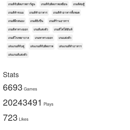
เกมส์จับผิดภาพการ์ตูน
เกมส์จับผิดภาพเหมือน
เกมส์ต่อสู้
เกมส์ทำขนม
เกมส์ทำอาหาร
เกมส์ทำอาหารทั้งหมด
เกมส์ฝึกสมอง
เกมส์ยิงปืน
เกมส์ร้านอาหาร
เกมส์หาทางออก
เกมส์แต่งตัว
เกมส์โฟโต้ฮันท์
เกมส์โรงพยาบาล
เกมหาทางออก
เกมแต่งตัว
เล่นเกมส์จับคู่
เล่นเกมส์จับผิดภาพ
เล่นเกมส์ทำอาหาร
เล่นเกมส์แต่งตัว
Stats
6693
Games
20243491
Plays
723
Likes