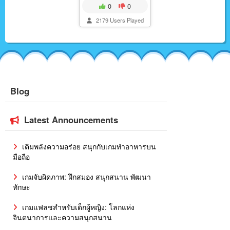
0
0
2179 Users Played
Blog
Latest Announcements
เติมพลังความอร่อย สนุกกับเกมทำอาหารบน
มือถือ
เกมจับผิดภาพ: ฝึกสมอง สนุกสนาน พัฒนา
ทักษะ
เกมแฟลชสำหรับเด็กผู้หญิง: โลกแห่ง
จินตนาการและความสนุกสนาน