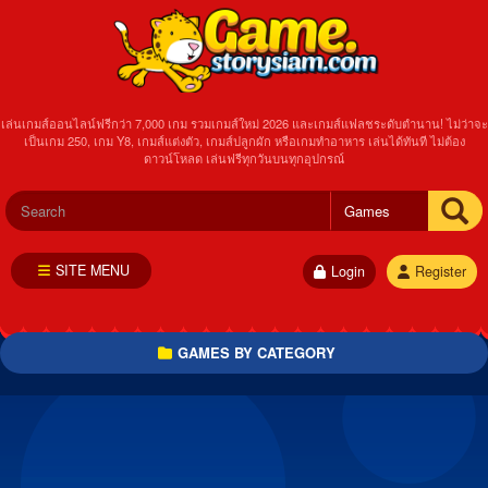
เล่นเกมส์ออนไลน์ฟรีกว่า 7,000 เกม รวมเกมส์ใหม่ 2026 และเกมส์แฟลชระดับตำนาน! ไม่ว่าจะ
เป็นเกม 250, เกม Y8, เกมส์แต่งตัว, เกมส์ปลูกผัก หรือเกมทำอาหาร เล่นได้ทันที ไม่ต้อง
ดาวน์โหลด เล่นฟรีทุกวันบนทุกอุปกรณ์
SITE MENU
Login
Register
GAMES BY CATEGORY