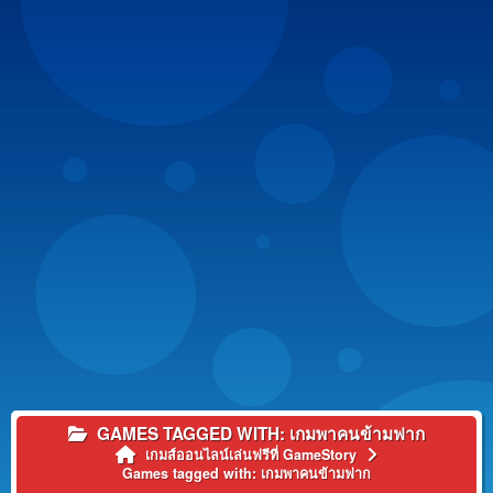
GAMES TAGGED WITH: เกมพาคนข้ามฟาก
เกมส์ออนไลน์เล่นฟรีที่ GameStory
Games tagged with: เกมพาคนข้ามฟาก