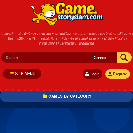
เล่นเกมส์ออนไลน์ฟรีกว่า 7,000 เกม รวมเกมส์ใหม่ 2026 และเกมส์แฟลชระดับตำนาน! ไม่ว่าจะ
เป็นเกม 250, เกม Y8, เกมส์แต่งตัว, เกมส์ปลูกผัก หรือเกมทำอาหาร เล่นได้ทันที ไม่ต้อง
ดาวน์โหลด เล่นฟรีทุกวันบนทุกอุปกรณ์
SITE MENU
Login
Register
GAMES BY CATEGORY