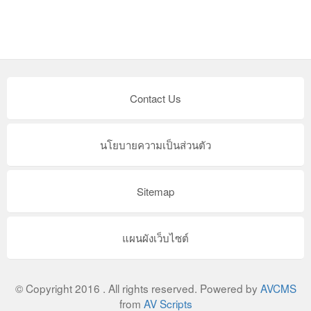
Contact Us
นโยบายความเป็นส่วนตัว
Sitemap
แผนผังเว็บไซต์
© Copyright 2016 . All rights reserved. Powered by
AVCMS
from
AV Scripts