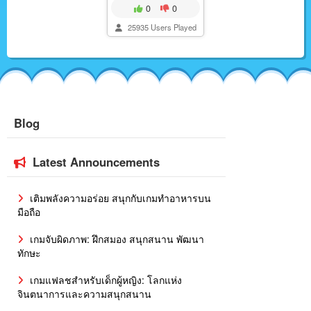
0
0
25935 Users Played
Blog
Latest Announcements
เติมพลังความอร่อย สนุกกับเกมทำอาหารบน
มือถือ
เกมจับผิดภาพ: ฝึกสมอง สนุกสนาน พัฒนา
ทักษะ
เกมแฟลชสำหรับเด็กผู้หญิง: โลกแห่ง
จินตนาการและความสนุกสนาน