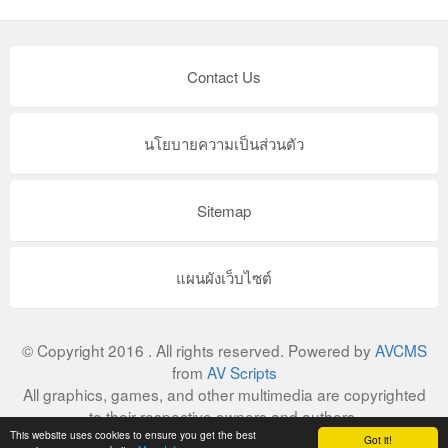
Contact Us
นโยบายความเป็นส่วนตัว
Sitemap
แผนผังเว็บไซต์
© Copyright 2016 . All rights reserved. Powered by
AVCMS
from
AV Scripts
All graphics, games, and other multimedia are copyrighted
to their respective owners and authors.
This website uses cookies to ensure you get the best
Got it!