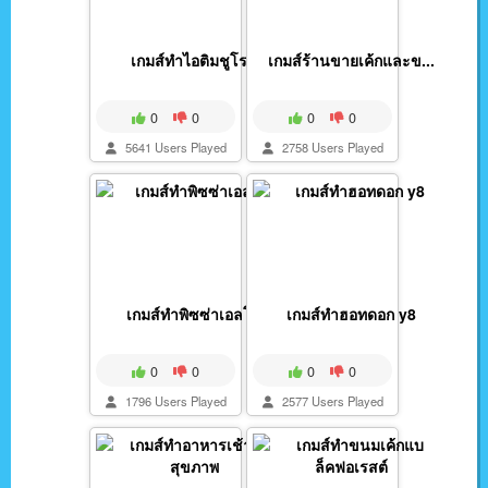
เกมส์ทำไอติมชูโรส
เกมส์ร้านขายเค้กและข...
0
0
0
0
5641 Users Played
2758 Users Played
เกมส์ทำพิซซ่าเอลโม่
เกมส์ทำฮอทดอก y8
0
0
0
0
1796 Users Played
2577 Users Played