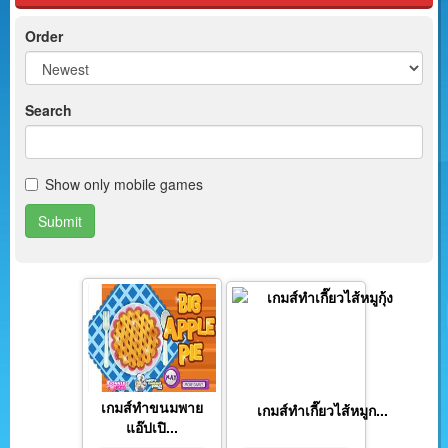
Order
Search
Show only mobile games
Submit
เกมส์ทำขนมพาย
เกมส์ทำเกี๊ยวไส้หมูก...
แอ๊ปเปิ...