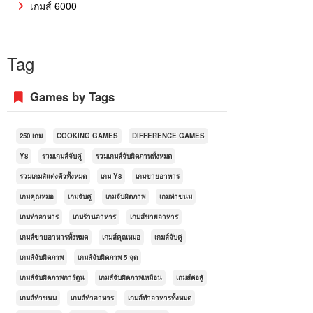
เกมส์ 6000
Tag
Games by Tags
250 เกม
COOKING GAMES
DIFFERENCE GAMES
Y8
รวมเกมส์จับคู่
รวมเกมส์จับผิดภาพทั้งหมด
รวมเกมส์แต่งตัวทั้งหมด
เกม Y8
เกมขายอาหาร
เกมคุณหมอ
เกมจับคู่
เกมจับผิดภาพ
เกมทำขนม
เกมทำอาหาร
เกมร้านอาหาร
เกมส์ขายอาหาร
เกมส์ขายอาหารทั้งหมด
เกมส์คุณหมอ
เกมส์จับคู่
เกมส์จับผิดภาพ
เกมส์จับผิดภาพ 5 จุด
เกมส์จับผิดภาพการ์ตูน
เกมส์จับผิดภาพเหมือน
เกมส์ต่อสู้
เกมส์ทำขนม
เกมส์ทำอาหาร
เกมส์ทำอาหารทั้งหมด