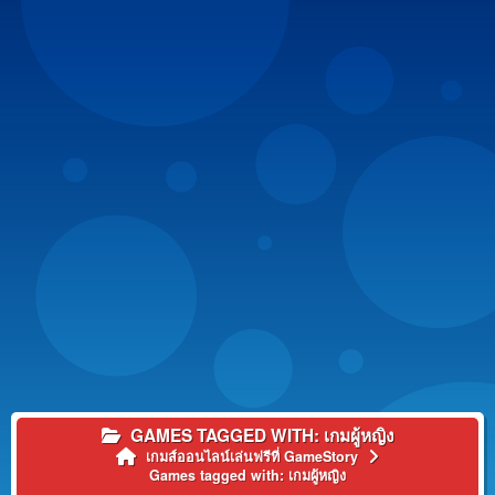
GAMES TAGGED WITH: เกมผู้หญิง
เกมส์ออนไลน์เล่นฟรีที่ GameStory
Games tagged with: เกมผู้หญิง