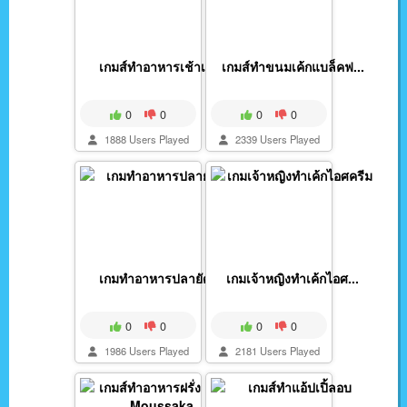
เกมส์ทำอาหารเช้าเพื่...
เกมส์ทำขนมเค้กแบล็คฟ...
0
0
0
0
1888 Users Played
2339 Users Played
เกมทำอาหารปลายัดไส้
เกมเจ้าหญิงทำเค้กไอศ...
0
0
0
0
1986 Users Played
2181 Users Played