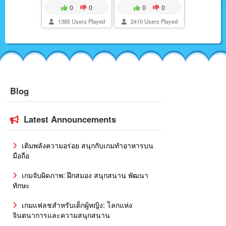
0
0
0
0
1385 Users Played
2410 Users Played
Blog
Latest Announcements
เติมพลังความอร่อย สนุกกับเกมทำอาหารบน
มือถือ
เกมจับผิดภาพ: ฝึกสมอง สนุกสนาน พัฒนา
ทักษะ
เกมแฟลชสำหรับเด็กผู้หญิง: โลกแห่ง
จินตนาการและความสนุกสนาน