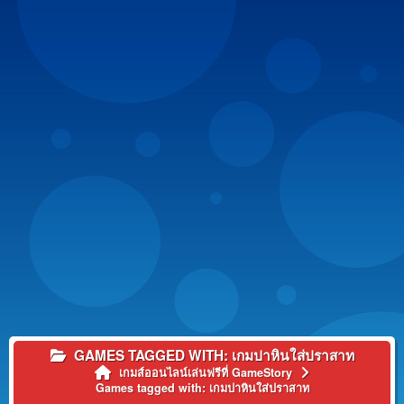
GAMES TAGGED WITH: เกมปาหินใส่ปราสาท
เกมส์ออนไลน์เล่นฟรีที่ GameStory
Games tagged with: เกมปาหินใส่ปราสาท