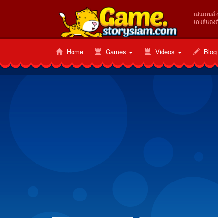
เล่นเกมส์
เกมส์แต่งต
Home
Games
Videos
Blog