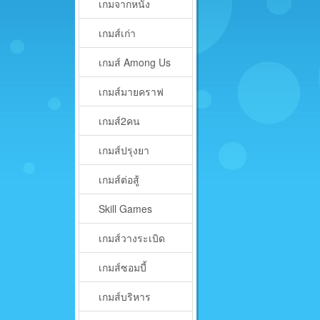
เกมจากหนัง
เกมส์เก่า
เกมส์ Among Us
เกมส์มายคราฟ
เกมส์2คน
เกมส์ปรุงยา
เกมส์ต่อสู้
Skill Games
เกมส์วางระเบิด
เกมส์ซอมบี้
เกมส์บริหาร