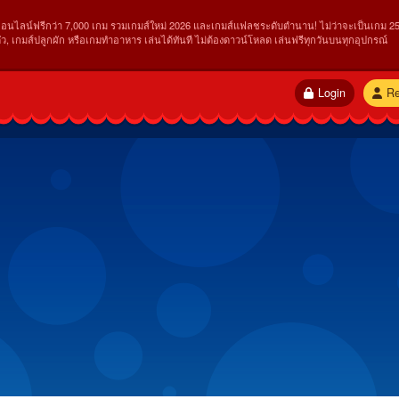
ออนไลน์ฟรีกว่า 7,000 เกม รวมเกมส์ใหม่ 2026 และเกมส์แฟลชระดับตำนาน! ไม่ว่าจะเป็นเกม 25
ัว, เกมส์ปลูกผัก หรือเกมทำอาหาร เล่นได้ทันที ไม่ต้องดาวน์โหลด เล่นฟรีทุกวันบนทุกอุปกรณ์
Login
Re