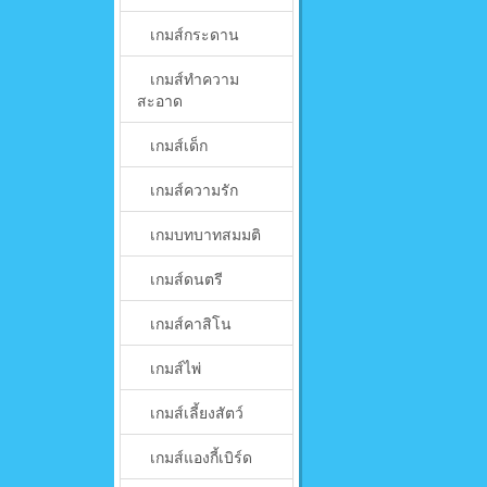
เกมส์กระดาน
เกมส์ทำความ
สะอาด
เกมส์เด็ก
เกมส์ความรัก
เกมบทบาทสมมติ
เกมส์ดนตรี
เกมส์คาสิโน
เกมส์ไพ่
เกมส์เลี้ยงสัตว์
เกมส์แองกี้เบิร์ด