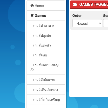
GAMES TAGGED 
Home
Games
Order
Se
เกมส์ทำอาหาร
เกมส์ปลูกผัก
เกมส์แต่งตัว
เกมส์จับคู่
เกมส์แอคชั่นผจญ
ภัย
เกมส์จับผิดภาพ
เกมส์เดินเก็บของ
เกมส์วิ่งเก็บเหรียญ