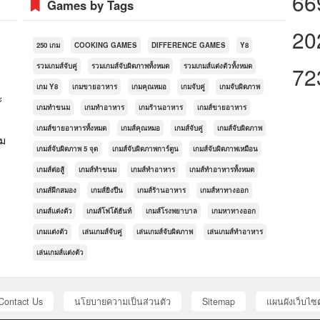
66
Games by Tags
20
250 เกม
COOKING GAMES
DIFFERENCE GAMES
Y8
รวมเกมส์จับคู่
รวมเกมส์จับผิดภาพทั้งหมด
รวมเกมส์แต่งตัวทั้งหมด
72
เกม Y8
เกมขายอาหาร
เกมคุณหมอ
เกมจับคู่
เกมจับผิดภาพ
ะ
เกมทำขนม
เกมทำอาหาร
เกมร้านอาหาร
เกมส์ขายอาหาร
เกมส์ขายอาหารทั้งหมด
เกมส์คุณหมอ
เกมส์จับคู่
เกมส์จับผิดภาพ
กม
เกมส์จับผิดภาพ 5 จุด
เกมส์จับผิดภาพการ์ตูน
เกมส์จับผิดภาพเหมือน
เกมส์ต่อสู้
เกมส์ทำขนม
เกมส์ทำอาหาร
เกมส์ทำอาหารทั้งหมด
เกมส์ฝึกสมอง
เกมส์ยิงปืน
เกมส์ร้านอาหาร
เกมส์หาทางออก
เกมส์แต่งตัว
เกมส์โฟโต้ฮันท์
เกมส์โรงพยาบาล
เกมหาทางออก
เกมแต่งตัว
เล่นเกมส์จับคู่
เล่นเกมส์จับผิดภาพ
เล่นเกมส์ทำอาหาร
เล่นเกมส์แต่งตัว
Contact Us
นโยบายความเป็นส่วนตัว
Sitemap
แผนผังเว็บไซต