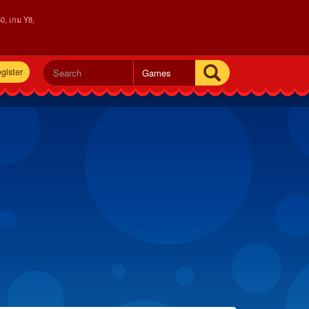
0, เกม Y8,
gister