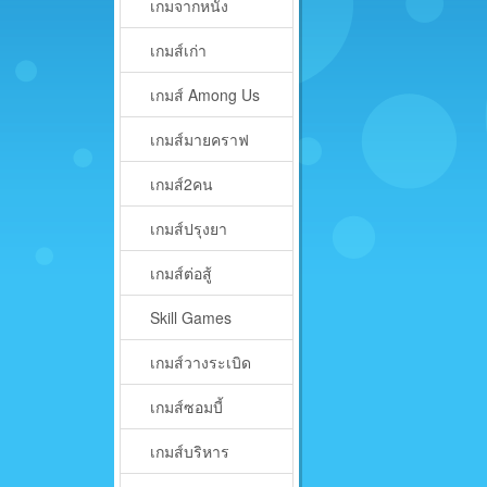
เกมจากหนัง
เกมส์เก่า
เกมส์ Among Us
เกมส์มายคราฟ
เกมส์2คน
เกมส์ปรุงยา
เกมส์ต่อสู้
Skill Games
เกมส์วางระเบิด
เกมส์ซอมบี้
เกมส์บริหาร