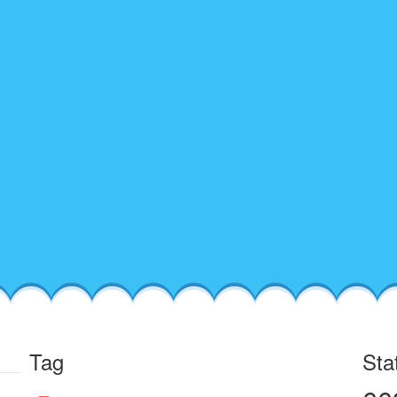
Tag
Sta