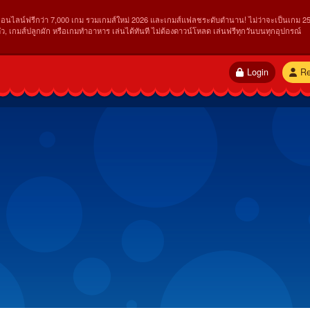
ออนไลน์ฟรีกว่า 7,000 เกม รวมเกมส์ใหม่ 2026 และเกมส์แฟลชระดับตำนาน! ไม่ว่าจะเป็นเกม 25
ัว, เกมส์ปลูกผัก หรือเกมทำอาหาร เล่นได้ทันที ไม่ต้องดาวน์โหลด เล่นฟรีทุกวันบนทุกอุปกรณ์
Login
Re