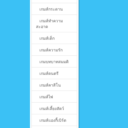
เกมส์กระดาน
เกมส์ทำความ
สะอาด
เกมส์เด็ก
เกมส์ความรัก
เกมบทบาทสมมติ
เกมส์ดนตรี
เกมส์คาสิโน
เกมส์ไพ่
เกมส์เลี้ยงสัตว์
เกมส์แองกี้เบิร์ด