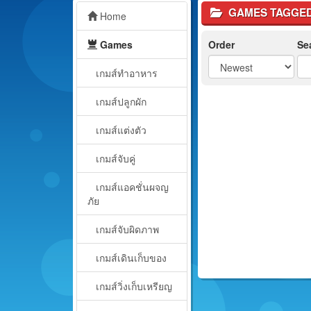
GAMES TAGGED W
Home
Games
Order
Se
เกมส์ทำอาหาร
เกมส์ปลูกผัก
เกมส์แต่งตัว
เกมส์จับคู่
เกมส์แอคชั่นผจญ
ภัย
เกมส์จับผิดภาพ
เกมส์เดินเก็บของ
เกมส์วิ่งเก็บเหรียญ