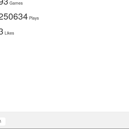
93
Games
250634
Plays
3
Likes
์