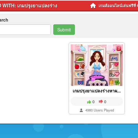
ITH: เกมปรุงยาแปลงร่าง
เกมส์ออนไลน์เล่นฟรีที
arch
Submit
เกมปรุงยาแปลงร่างหาผ...
0
0
4980 Users Played