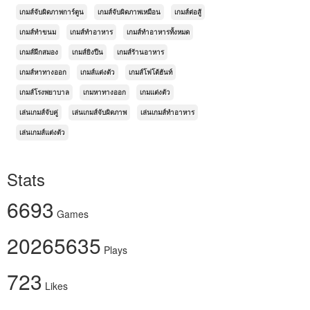
เกมส์จับผิดภาพการ์ตูน
เกมส์จับผิดภาพเหมือน
เกมส์ต่อสู้
เกมส์ทำขนม
เกมส์ทำอาหาร
เกมส์ทำอาหารทั้งหมด
เกมส์ฝึกสมอง
เกมส์ยิงปืน
เกมส์ร้านอาหาร
เกมส์หาทางออก
เกมส์แต่งตัว
เกมส์โฟโต้ฮันท์
เกมส์โรงพยาบาล
เกมหาทางออก
เกมแต่งตัว
เล่นเกมส์จับคู่
เล่นเกมส์จับผิดภาพ
เล่นเกมส์ทำอาหาร
เล่นเกมส์แต่งตัว
Stats
6693
Games
20265635
Plays
723
Likes