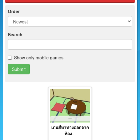
Order
Search
Show only mobile games
Submit
เกมส์หาทางออกจาก
ห้อง...