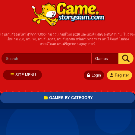
เล่นเกมส์ออนไลน์ฟรีกว่า 7,000 เกม รวมเกมส์ใหม่ 2026 และเกมส์แฟลชระดับตำนาน! ไม่ว่าจะ
เป็นเกม 250, เกม Y8, เกมส์แต่งตัว, เกมส์ปลูกผัก หรือเกมทำอาหาร เล่นได้ทันที ไม่ต้อง
ดาวน์โหลด เล่นฟรีทุกวันบนทุกอุปกรณ์
SITE MENU
Login
Register
GAMES BY CATEGORY