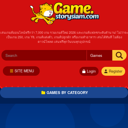
เล่นเกมส์ออนไลน์ฟรีกว่า 7,000 เกม รวมเกมส์ใหม่ 2026 และเกมส์แฟลชระดับตำนาน! ไม่ว่าจะ
เป็นเกม 250, เกม Y8, เกมส์แต่งตัว, เกมส์ปลูกผัก หรือเกมทำอาหาร เล่นได้ทันที ไม่ต้อง
ดาวน์โหลด เล่นฟรีทุกวันบนทุกอุปกรณ์
SITE MENU
Login
Register
GAMES BY CATEGORY