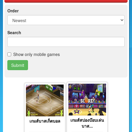
Order
Search
Show only mobile games
Submit
เกมส์สปองบ๊อบเล่น
เกมส์บาสเก็ตบอล
บาส...